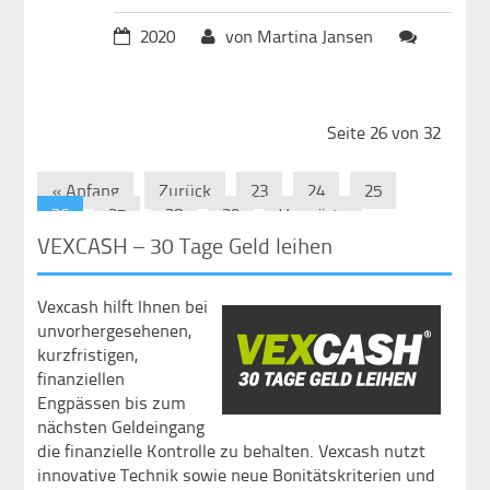
2020
von Martina Jansen
Seite 26 von 32
« Anfang
Zurück
23
24
25
26
27
28
29
Vorwärts
Ende »
VEXCASH – 30 Tage Geld leihen
Vexcash hilft Ihnen bei
unvorhergesehenen,
kurzfristigen,
finanziellen
Engpässen bis zum
nächsten Geldeingang
die finanzielle Kontrolle zu behalten. Vexcash nutzt
innovative Technik sowie neue Bonitätskriterien und