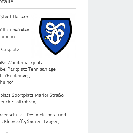
fälle
 Stadt Haltern
ll zu befreien.
ummi im
 Parkplatz
traße Wanderparkplatz
aße, Parkplatz Tennisanlage
Str./Kuhlenweg
chulhof
platz Sportplatz Marler Straße.
euchtstoffröhren,
anzenschutz-, Desinfektions- und
, Klebstoffe, Säuren, Laugen,