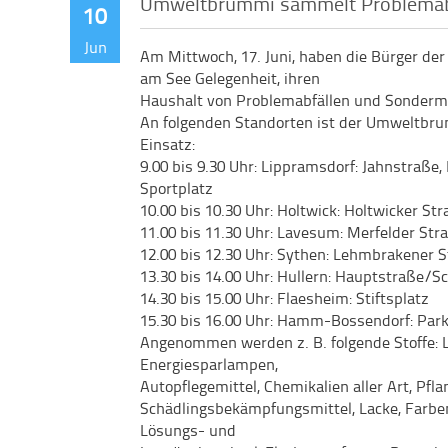
Umweltbrummi sammelt Problemab
10
Jun
Am Mittwoch, 17. Juni, haben die Bürger der
am See Gelegenheit, ihren
Haushalt von Problemabfällen und Sondermü
An folgenden Standorten ist der Umweltbr
Einsatz:
9.00 bis 9.30 Uhr: Lippramsdorf: Jahnstraße,
Sportplatz
10.00 bis 10.30 Uhr: Holtwick: Holtwicker S
11.00 bis 11.30 Uhr: Lavesum: Merfelder Str
12.00 bis 12.30 Uhr: Sythen: Lehmbrakener 
13.30 bis 14.00 Uhr: Hullern: Hauptstraße/S
14.30 bis 15.00 Uhr: Flaesheim: Stiftsplatz
15.30 bis 16.00 Uhr: Hamm-Bossendorf: Park
Angenommen werden z. B. folgende Stoffe: L
Energiesparlampen,
Autopflegemittel, Chemikalien aller Art, Pfl
Schädlingsbekämpfungsmittel, Lacke, Farben
Lösungs- und