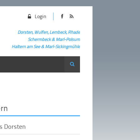
Login
Dorsten, Wulfen, Lembeck, Rhade
Schermbeck
&
Marl-Polsum
Haltern am See & Marl-
Sickingmühle
Suche
ern
us Dorsten