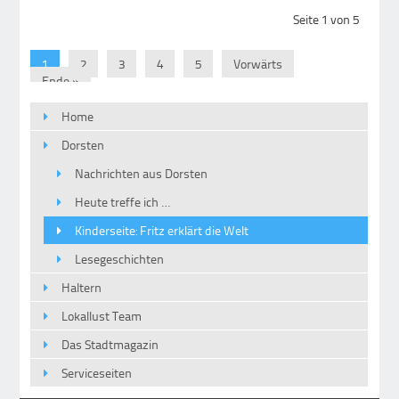
Seite 1 von 5
1
2
3
4
5
Vorwärts
Ende »
Home
Dorsten
Nachrichten aus Dorsten
Heute treffe ich …
Kinderseite: Fritz erklärt die Welt
Lesegeschichten
Haltern
Lokallust Team
Das Stadtmagazin
Serviceseiten