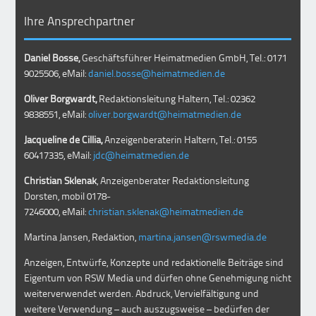
Ihre Ansprechpartner
Daniel Bosse,
Geschäftsführer Heimatmedien GmbH, Tel.: 0171
9025506, eMail:
daniel.bosse@heimatmedien.de
Oliver Borgwardt,
Redaktionsleitung Haltern, Tel.: 02362
9838551, eMail:
oliver.borgwardt@heimatmedien.de
Jacqueline de Cillia,
Anzeigenberaterin Haltern, Tel.: 0155
60417335, eMail:
jdc@heimatmedien.de
Christian Sklenak
, Anzeigenberater Redaktionsleitung
Dorsten, mobil
0178-
7246000
, eMail:
christian.sklenak@heimatmedien.de
Martina Jansen, Redaktion,
martina.jansen@rswmedia.de
Anzeigen, Entwürfe, Konzepte und redaktionelle Beiträge sind
Eigentum von RSW Media und dürfen ohne Genehmigung nicht
weiterverwendet werden. Abdruck, Vervielfältigung und
weitere Verwendung – auch auszugsweise – bedürfen der