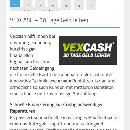
1
2
3
4
5
6
7
Vorwärts
Ende »
VEXCASH – 30 Tage Geld leihen
Vexcash hilft Ihnen bei
unvorhergesehenen,
kurzfristigen,
finanziellen
Engpässen bis zum
nächsten Geldeingang
die finanzielle Kontrolle zu behalten. Vexcash nutzt
innovative Technik sowie neue Bonitätskriterien und
ermöglicht so auch Kunden mit mittleren Bonitäten
eine schnelle und zuverlässige Auszahlung.
Schnelle Finanzierung kurzfristig notwendiger
Reparaturen
Es passiert sehr schnell. Ein wichtiges Haushaltsgerät
oder das Auto geht kaputt und muss dringend
repariert werden. Professionelle Angebote sind teuer