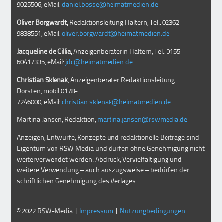
9025506, eMail:
daniel.bosse@heimatmedien.de
Oliver Borgwardt,
Redaktionsleitung Haltern, Tel.: 02362
9838551, eMail:
oliver.borgwardt@heimatmedien.de
Jacqueline de Cillia,
Anzeigenberaterin Haltern, Tel.: 0155
60417335, eMail:
jdc@heimatmedien.de
Christian Sklenak
, Anzeigenberater Redaktionsleitung
Dorsten, mobil
0178-
7246000
, eMail:
christian.sklenak@heimatmedien.de
Martina Jansen, Redaktion,
martina.jansen@rswmedia.de
Anzeigen, Entwürfe, Konzepte und redaktionelle Beiträge sind
Eigentum von RSW Media und dürfen ohne Genehmigung nicht
weiterverwendet werden. Abdruck, Vervielfältigung und
weitere Verwendung – auch auszugsweise – bedürfen der
schriftlichen Genehmigung des Verlages.
© 2022 RSW-Media |
Impressum
|
Nutzungbedingungen