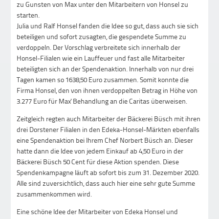
zu Gunsten von Max unter den Mitarbeitern von Honsel zu
starten.
Julia und Ralf Honsel fanden die Idee so gut, dass auch sie sich
beteiligen und sofort zusagten, die gespendete Summe zu
verdoppeln. Der Vorschlag verbreitete sich innerhalb der
Honsel-Filialen wie ein Lauffeuer und fast alle Mitarbeiter
beteiligten sich an der Spendenaktion. Innerhalb von nur drei
Tagen kamen so 1638,50 Euro zusammen. Somit konnte die
Firma Honsel, den von ihnen verdoppelten Betrag in Höhe von
3.277 Euro für Max' Behandlung an die Caritas überweisen.
Zeitgleich regten auch Mitarbeiter der Bäckerei Büsch mit ihren
drei Dorstener Filialen in den Edeka-Honsel-Märkten ebenfalls
eine Spendenaktion bei Ihrem Chef Norbert Büsch an. Dieser
hatte dann die Idee von jedem Einkauf ab 4,50 Euro in der
Bäckerei Büsch 50 Cent für diese Aktion spenden. Diese
Spendenkampagne läuft ab sofort bis zum 31. Dezember 2020.
Alle sind zuversichtlich, dass auch hier eine sehr gute Summe
zusammenkommen wird.
Eine schöne Idee der Mitarbeiter von Edeka Honsel und