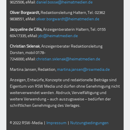
9025506, eMail:
daniel.bosse@heimatmedien.de
Oliver Borgwardt,
Redaktionsleitung Haltern, Tel.: 02362
9838551, eMail:
oliver.borgwardt@heimatmedien.de
Jacqueline de Cillia,
Anzeigenberaterin Haltern, Tel.: 0155
60417335, eMail:
jdc@heimatmedien.de
Christian Sklenak
, Anzeigenberater Redaktionsleitung
Dorsten, mobil
0178-
7246000
, eMail:
christian.sklenak@heimatmedien.de
Martina Jansen, Redaktion,
martina.jansen@rswmedia.de
Anzeigen, Entwürfe, Konzepte und redaktionelle Beiträge sind
Eigentum von RSW Media und dürfen ohne Genehmigung nicht
weiterverwendet werden. Abdruck, Vervielfältigung und
weitere Verwendung – auch auszugsweise – bedürfen der
schriftlichen Genehmigung des Verlages.
© 2022 RSW-Media |
Impressum
|
Nutzungbedingungen