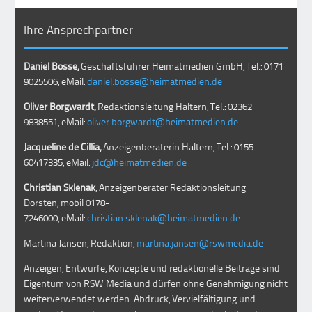
Ihre Ansprechpartner
Daniel Bosse,
Geschäftsführer Heimatmedien GmbH, Tel.: 0171
9025506, eMail:
daniel.bosse@heimatmedien.de
Oliver Borgwardt,
Redaktionsleitung Haltern, Tel.: 02362
9838551, eMail:
oliver.borgwardt@heimatmedien.de
Jacqueline de Cillia,
Anzeigenberaterin Haltern, Tel.: 0155
60417335, eMail:
jdc@heimatmedien.de
Christian Sklenak
, Anzeigenberater Redaktionsleitung
Dorsten, mobil
0178-
7246000
, eMail:
christian.sklenak@heimatmedien.de
Martina Jansen, Redaktion,
martina.jansen@rswmedia.de
Anzeigen, Entwürfe, Konzepte und redaktionelle Beiträge sind
Eigentum von RSW Media und dürfen ohne Genehmigung nicht
weiterverwendet werden. Abdruck, Vervielfältigung und