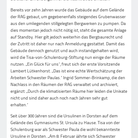
Bereits vor zehn Jahren wurde das Gebäude auf dem Gelände
der RAG gebaut, um gegebenenfalls steigendes Grubenwasser
aus den umliegenden stillgelegten Bergwerken zu pumpen. Da
dies momentan jedoch nicht nötig ist, steht die gesamte Anlage
auf Standby. Hier gilt jedoch weiterhin das Bergbaurecht und
der Zutritt ist daher nur nach Anmeldung gestattet. Damit das
Gebäude dennoch genutzt und auch instandgehalten wird,
wird die Tisa-von-Schulenburg-Stiftung nun einige der Räume
nutzen. „Ein Glück für uns“, freut sich der erste Vorsitzende
Lambert Lütkenhorst. „Das ist eine echte Wertschätzung der
Arbeiten Schwester Paulas.“ Ingrid Sommer-Brinkamp, die den
Nachlass in den Räumen der RAG verwaltet und archiviert,
ergänzt: „Durch die klimatisierten Räume hier leiden die Unikate
nicht und sind daher auch noch nach Jahren sehr gut
erhalten.“
Seit über 300 Jahren sind die Ursulinen in Dorsten auf dem
Gelände des Gymnasiums St. Ursula zu Hause. Tisa von der
Schulenburg war als Schwester Paula die wohl bekannteste
Ursuline in Dorsten. „Am 8. Februar jährte sich Schwester