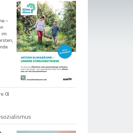
me –
en
n im
orsten,
ände
: 0)
lsozialismus
e