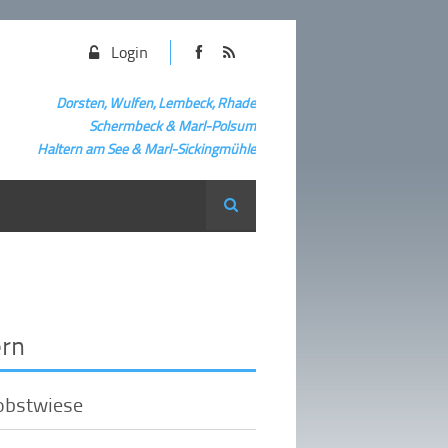
Login
Dorsten, Wulfen, Lembeck, Rhade
Schermbeck
&
Marl-Polsum
Haltern am See & Marl-
Sickingmühle
Suche
ern
obstwiese