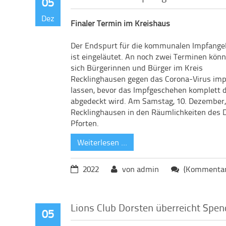
05
Dez
Finaler Termin im Kreishaus
Der Endspurt für die kommunalen Impfange
ist eingeläutet. An noch zwei Terminen kön
sich Bürgerinnen und Bürger im Kreis
Recklinghausen gegen das Corona-Virus im
lassen, bevor das Impfgeschehen komplett 
abgedeckt wird. Am Samstag, 10. Dezember, ö
Recklinghausen in den Räumlichkeiten des D
Pforten.
Weiterlesen …
2022
von admin
(Kommentare
Lions Club Dorsten überreicht Spe
05