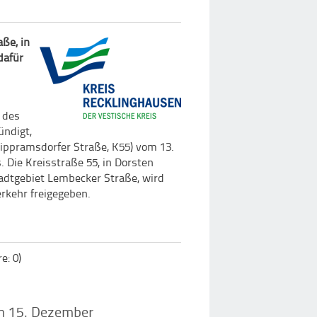
ße, in
dafür
 des
ndigt,
ppramsdorfer Straße, K55) vom 13.
 Die Kreisstraße 55, in Dorsten
adtgebiet Lembecker Straße, wird
rkehr freigegeben.
: 0)
m 15. Dezember