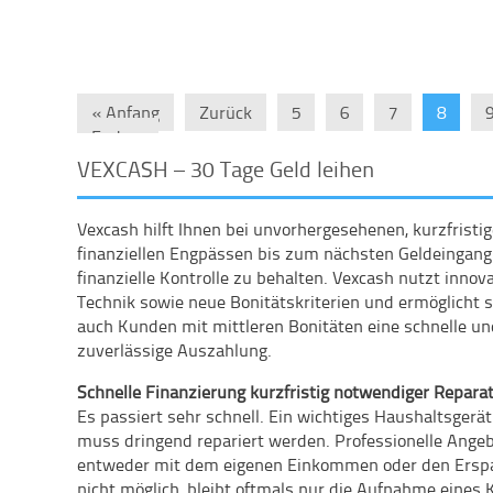
« Anfang
Zurück
5
6
7
8
Ende »
VEXCASH – 30 Tage Geld leihen
Vexcash hilft Ihnen bei unvorhergesehenen, kurzfristig
finanziellen Engpässen bis zum nächsten Geldeingang
finanzielle Kontrolle zu behalten. Vexcash nutzt innov
Technik sowie neue Bonitätskriterien und ermöglicht 
auch Kunden mit mittleren Bonitäten eine schnelle u
zuverlässige Auszahlung.
Schnelle Finanzierung kurzfristig notwendiger Repara
Es passiert sehr schnell. Ein wichtiges Haushaltsgerä
muss dringend repariert werden. Professionelle Ange
entweder mit dem eigenen Einkommen oder den Ersparn
nicht möglich, bleibt oftmals nur die Aufnahme eines 