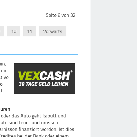
Seite 8 von 32
9
10
11
Vorwärts
en,
 die
ative
so
nd
turen
t oder das Auto geht kaputt und
bote sind teuer und müssen
issen finanziert werden. Ist dies
Kredites bei der Bank oder einem