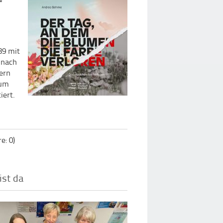
39 mit
 nach
ern
eum
iert.
: 0)
st da