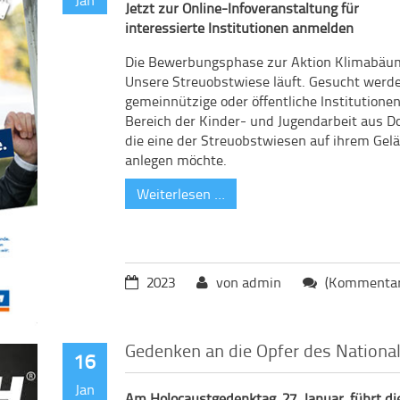
Jetzt zur Online-Infoveranstaltung für
interessierte Institutionen anmelden
Die Bewerbungsphase zur Aktion Klimabäu
Unsere Streuobstwiese läuft. Gesucht werd
gemeinnützige oder öffentliche Institutione
Bereich der Kinder- und Jugendarbeit aus D
die eine der Streuobstwiesen auf ihrem Gel
anlegen möchte.
Weiterlesen …
2023
von admin
(Kommentare
Gedenken an die Opfer des Nationa
16
Jan
Am Holocaustgedenktag, 27. Januar, führt di