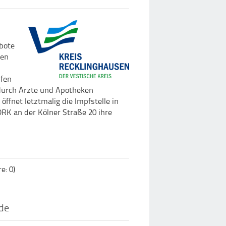
bote
nen
pfen
durch Ärzte und Apotheken
ffnet letztmalig die Impfstelle in
RK an der Kölner Straße 20 ihre
: 0)
nde