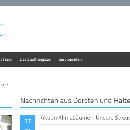
st Team
Das Stadtmagazin
Serviceseiten
ome
Nachrichten aus Dorsten und Halt
Aktion Klimabäume – Unsere Streu
17
Jan