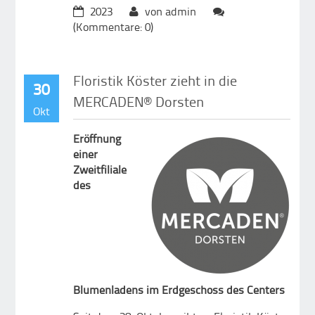
2023
von admin
(Kommentare: 0)
Floristik Köster zieht in die
30
MERCADEN® Dorsten
Okt
Eröffnung
einer
Zweitfiliale
des
Blumenladens im Erdgeschoss des Centers