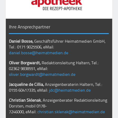
Ihre Ansprechpartner
Daniel Bosse,
Geschäftsführer Heimatmedien GmbH,
Tel.: 0171 9025506, eMail:
daniel.bosse@heimatmedien.de
Oliver Borgwardt,
Redaktionsleitung Haltern, Tel.:
02362 9838551, eMail:
oliver.borgwardt@heimatmedien.de
Jacqueline de Cillia,
Anzeigenberaterin Haltern, Tel.:
0155 60417335, eMail:
jdc@heimatmedien.de
Christian Sklenak
, Anzeigenberater Redaktionsleitung
Dorsten, mobil
0178-
7246000
, eMail:
christian.sklenak@heimatmedien.de