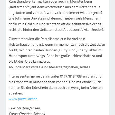
Kunsthandwerkermärkten oder auch in Münster beim
„Koffermarkt“, auf dem wortwörtlich aus dem Koffer heraus
angeboten und verkauft wird. „Ich höre immer wieder (gerne),
wie toll meine Unikate sind, dennoch geben viele Menschen
dafür kein Geld aus und schätzen oft die zeitintensive Arbeit
nicht, die hinter den Unikaten steckt“, bedauert Vivian Seedorf.
Zurzeit renoviert die Porzellanmalerin ihr Atelier in
Holsterhausen und ist, wenn ihr momentan noch die Zeit dafür
bleibt, mit ihren beiden Hunden „Curly“ und „Charly“ aktiv im
Hundesport unterwegs. Aber ihre große Leidenschaft ist und
bleibt die Porzellanmalerei.
Ab Ende März wird sie ihr Atelier fertig haben, sodass
Interessenten gerne bei ihr unter 0177/8484733 anrufen und
die Exponate in Ruhe ansehen können. Und mit etwas Glück
können Sie der Künstlerin dann auch ein wenig beim Arbeiten
zusehen.
www.porzellart.de
Text: Martina Jansen
Fotos: Christian Sklenak