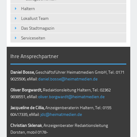
Haltern
Lokallust Team
Das Stadtmagazin
Serviceseiten
Ihre Ansprechpartner
Daniel Bosse,
Geschäftsführer Heimatmedien GmbH, Tel.: 0171
9025506, eMail:
daniel.bosse@heimatmedien.de
Oliver Borgwardt,
Redaktionsleitung Haltern, Tel.: 02362
9838551, eMail:
oliver.borgwardt@heimatmedien.de
Jacqueline de Cillia,
Anzeigenberaterin Haltern, Tel.: 0155
60417335, eMail:
jdc@heimatmedien.de
Christian Sklenak
, Anzeigenberater Redaktionsleitung
Dorsten, mobil
0178-