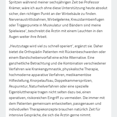
Spritzen während meiner sechsjährigen Zeit bei Professor
Krämer, wäre ich auch ohne diese Unterstützung heute absolut
sicher, den richtigen Punkt an der Wirbelsäule zu finden.
Nervenaustrittsbahnen, Wirbelgelenke, Kreuzdarmbeinfugen
oder Triggerpunkte in Muskulatur und Bändern sind meine
Spielwiese“, beschreibt die Ärztin mit einem Leuchten in den
Augen weiter ihre Arbeit.
„Heutzutage wird viel zu schnell operiert“, ergänzt sie. Daher
bietet die Orthopädin Patienten mit Rückenbeschwerden oder
einem Bandscheibenvorfall eine echte Alternative. Eine
ganzheitliche Betrachtung und die Kombination verschiedener
Verfahren wie Krankengymnastik, physikalische Therapie,
hochmoderne apparative Verfahren, medikamentöse
Hilfestellung, Knorpelaufbau, Doppelkammerspritzen,
Akupunktur, Naturheilverfahren oder eine spezielle
Eigenbluttherapie tragen nicht selten dazu bei, einen
operativen, risikoreichen Eingriff zu vermeiden. Die immer mit
dem Patienten gemeinsam entwickelten, passgenauen und
individuellen Therapiekonzepte brauchen natürlich Zeit für
intensive Gespräche, die sich die Ärztin gerne nimmt.