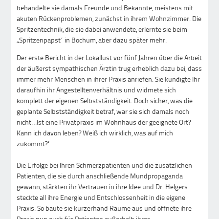
behandelte sie damals Freunde und Bekannte, meistens mit
akuten Rückenproblemen, zunächst in ihrem Wohnzimmer. Die
Spritzentechnik, die sie dabei anwendete, erlernte sie beim
„Spritzenpapst“ in Bochum, aber dazu später mehr.
Der erste Bericht in der Lokallust vor fünf Jahren über die Arbeit
der äußerst sympathischen Ärztin trug erheblich dazu bei, dass
immer mehr Menschen in ihrer Praxis anriefen. Sie kündigte Ihr
daraufhin ihr Angestelltenverhältnis und widmete sich
komplett der eigenen Selbstständigkeit. Doch sicher, was die
geplante Selbstständigkeit betraf, war sie sich damals noch
nicht. „Ist eine Privatpraxis im Wohnhaus der geeignete Ort?
Kann ich davon leben? Weiß ich wirklich, was auf mich
zukommt?“
Die Erfolge bei Ihren Schmerzpatienten und die zusätzlichen
Patienten, die sie durch anschließende Mundpropaganda
gewann, stärkten ihr Vertrauen in ihre Idee und Dr. Helgers
steckte all ihre Energie und Entschlossenheit in die eigene
Praxis. So baute sie kurzerhand Räume aus und öffnete ihre
Praxis nun auch für Patienten außerhalb ihres