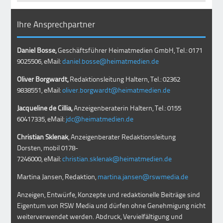
Ihre Ansprechpartner
Daniel Bosse,
Geschäftsführer Heimatmedien GmbH, Tel.: 0171
9025506, eMail:
daniel.bosse@heimatmedien.de
Oliver Borgwardt,
Redaktionsleitung Haltern, Tel.: 02362
9838551, eMail:
oliver.borgwardt@heimatmedien.de
Jacqueline de Cillia,
Anzeigenberaterin Haltern, Tel.: 0155
60417335, eMail:
jdc@heimatmedien.de
Christian Sklenak
, Anzeigenberater Redaktionsleitung
Dorsten, mobil
0178-
7246000
, eMail:
christian.sklenak@heimatmedien.de
Martina Jansen, Redaktion,
martina.jansen@rswmedia.de
Anzeigen, Entwürfe, Konzepte und redaktionelle Beiträge sind
Eigentum von RSW Media und dürfen ohne Genehmigung nicht
weiterverwendet werden. Abdruck, Vervielfältigung und