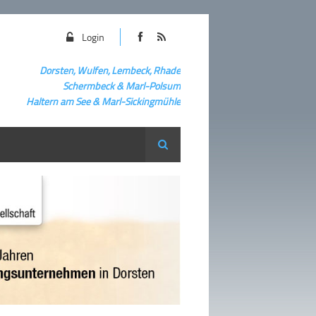
Login
Dorsten, Wulfen, Lembeck, Rhade
Schermbeck
&
Marl-Polsum
Haltern am See & Marl-
Sickingmühle
Suche