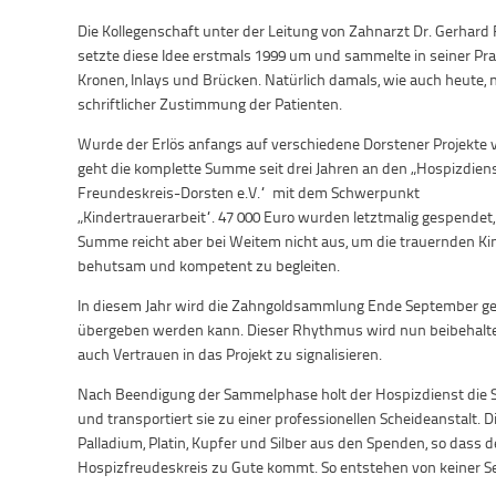
Die Kollegenschaft unter der Leitung von Zahnarzt Dr. Gerhard 
setzte diese Idee erstmals 1999 um und sammelte in seiner Pra
Kronen, Inlays und Brücken. Natürlich damals, wie auch heute, 
schriftlicher Zustimmung der Patienten.
Wurde der Erlös anfangs auf verschiedene Dorstener Projekte ve
geht die komplette Summe seit drei Jahren an den „Hospizdien
Freundeskreis-Dorsten e.V.“ mit dem Schwerpunkt
„Kindertrauerarbeit“. 47 000 Euro wurden letztmalig gespendet,
Summe reicht aber bei Weitem nicht aus, um die trauernden Ki
behutsam und kompetent zu begleiten.
In diesem Jahr wird die Zahngoldsammlung Ende September ge
übergeben werden kann. Dieser Rhythmus wird nun beibehalten
auch Vertrauen in das Projekt zu signalisieren.
Nach Beendigung der Sammelphase holt der Hospizdienst die
und transportiert sie zu einer professionellen Scheideanstalt. D
Palladium, Platin, Kupfer und Silber aus den Spenden, so dass 
Hospizfreudeskreis zu Gute kommt. So entstehen von keiner S