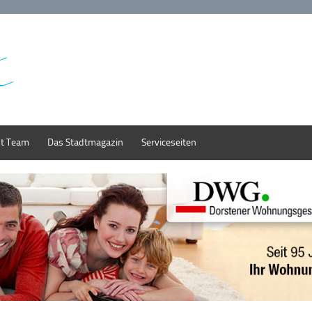
st Team
Das Stadtmagazin
Serviceseiten