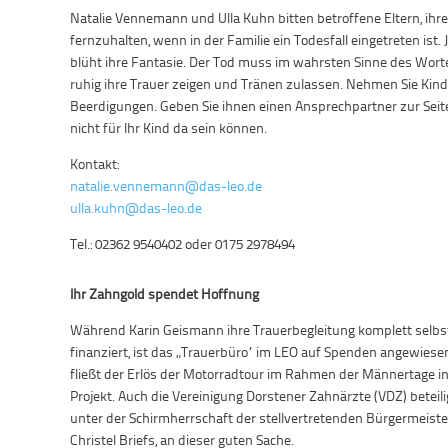
Natalie Vennemann und Ulla Kuhn bitten betroffene Eltern, ih
fernzuhalten, wenn in der Familie ein Todesfall eingetreten ist
blüht ihre Fantasie. Der Tod muss im wahrsten Sinne des Wortes
ruhig ihre Trauer zeigen und Tränen zulassen. Nehmen Sie Kinde
Beerdigungen. Geben Sie ihnen einen Ansprechpartner zur Seite,
nicht für Ihr Kind da sein können.
Kontakt:
natalie.vennemann@das-leo.de
ulla.kuhn@das-leo.de
Tel.: 02362 9540402 oder 0175 2978494
Ihr Zahngold spendet Hoffnung
Während Karin Geismann ihre Trauerbegleitung komplett selbs
finanziert, ist das „Trauerbüro“ im LEO auf Spenden angewiese
fließt der Erlös der Motorradtour im Rahmen der Männertage i
Projekt. Auch die Vereinigung Dorstener Zahnärzte (VDZ) beteilig
unter der Schirmherrschaft der stellvertretenden Bürgermeiste
Christel Briefs, an dieser guten Sache.