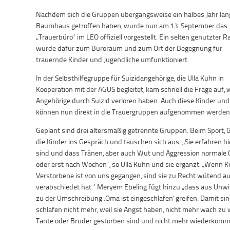
Nachdem sich die Gruppen übergangsweise ein halbes Jahr lan
Baumhaus getroffen haben, wurde nun am 13. September das
„Trauerbüro“ im LEO offiziell vorgestellt. Ein selten genutzter 
wurde dafür zum Büroraum und zum Ort der Begegnung für
trauernde Kinder und Jugendliche umfunktioniert.
In der Selbsthilfegruppe für Suizidangehörige, die Ulla Kuhn in
Kooperation mit der AGUS begleitet, kam schnell die Frage auf,
Angehörige durch Suizid verloren haben. Auch diese Kinder und
können nun direkt in die Trauergruppen aufgenommen werden
Geplant sind drei altersmäßig getrennte Gruppen. Beim Sport
die Kinder ins Gespräch und tauschen sich aus. „Sie erfahren hier
sind und dass Tränen, aber auch Wut und Aggression normale Ge
oder erst nach Wochen“, so Ulla Kuhn und sie ergänzt: „Wenn K
Verstorbene ist von uns gegangen, sind sie zu Recht wütend auf 
verabschiedet hat.“ Meryem Ebeling fügt hinzu „dass aus Unw
zu der Umschreibung ‚Oma ist eingeschlafen‘ greifen. Damit sind
schlafen nicht mehr, weil sie Angst haben, nicht mehr wach zu 
Tante oder Bruder gestorben sind und nicht mehr wiederkomm