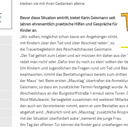
bleiben sie mit ihren Gedanken alleine.
Bevor diese Situation eintritt, bietet Karin Geismann seit
Jahren ehrenamtlich praktische Hilfen und Gespräche für
Kinder an.
„Wir sollten, möglichst schon bevor ein Angehöriger stirbt,
mit Kindern über den Tod und über Abschied reden“, so
die Trauerbegleiterin des Abschiedshauses Geismann.
„Der Tod gehört zum Leben und wir müssen ihn daher aus der 
redet man nicht‘ oder ‚Dafür bist du noch zu klein‘ sollten der
Um Kindern und Jugendlichen die Fragen rund um Tod und Best
beantworten, nimmt das Bestattungshaus bereits zum dritten 
der Maus“ teil. Beim ersten „Maustag“ übertrafen die Anmeldu
Geismann, so dass ein zusätzlicher Termin festgelegt wurde. Au
Abschiedshaus an der Burgsdorffstraße 1 erneut seine Türen. Di
Nicol Matulewski. Sie begleitet zusammen mit weiteren Mitarb
den auch ein Verstorbener nimmt, wenn er vom Bestatter au
abgeholt wird. „Natürlich sind am „Maustag“ zusätzliche Ansprec
mit der Situation überfordert wäre“, bemerkt die junge Frau.
Am Tag der offenen Tür können die Kinder ganz unbefangen mith