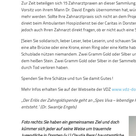
Zur Zeit beteiligen sich 15 Zahnarztpraxen an dieser Sammlung.
Vorsitz von ihrem Mann Dr. David Engels übernommen hat, wünsc
mehr werden. Sollte Ihre Zahnarztpraxis sich nicht an dem Proje
direkt beim Ambulanten Hospizdienst bei der Caritas in Dorst
jedoch auch Ihren Zahnarzt direkt fragen, ob er nicht auch ei
[Seien Sie solidarisch, lieber Leser, liebe Leserin, und schauen S
eine alte Brücke oder eine Krone, einen Ring oder eine Kette ha
Schublade nützen niemandem. Zwei Gramm Gold oder Silber umg
dem heißen Stein. Zwei Gramm Gold oder Silber in der Sammelb
durch Tod verloren haben.
Spenden Sie Ihre Schätze und tun Sie damit Gutes!
Mehr Infos erhalten Sie auf der Webseite der VDZ
www.vdz-dor
„Der Erlös der Zahngoldspende geht an „Spes Viva – lebendige H
entsteht.“ (Dr. Swantje Engels)
Foto rechts: Sie haben ein gemeinsames Ziel und doch
kümmer sich jeder auf seine Weise um trauernde
Jugendliche in Dorsten: (v.l.) Claudia Berg ( hauptamtliche