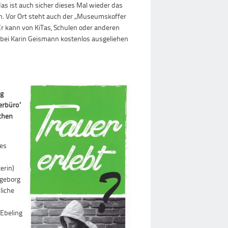
s ist auch sicher dieses Mal wieder das
en. Vor Ort steht auch der „Museumskoffer
Er kann von KiTas, Schulen oder anderen
 bei Karin Geismann kostenlos ausgeliehen
ig
erbüro“
ichen
des
erin)
ngeborg
liche
Ebeling