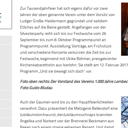
Zur Tausendjahrfeier hat sich eigens dafür vor zwei
Jahren der oben genannte Verein unter dem Vorsitz von
Ludger Große-Heidermann gegründet und seitdem
Etliches auf die Beine gestellt. Angefangen von der
Silvesterparty reiht sich bis zur Festwoche vom 29.
September bis zum 8. Oktober Programmpunkt an
Programmpunkt. Ausstellung, Vorträge, ein Frühstück
und verschiedene Konzerte verkürzen die Zeit bis zur
Festwoche, beginnend mit Ulrike Böhmer, preisgekrönter
Kirchenkabarettistin aus Iserlohn. Sie stellt am 12. Februar 201
Programm „Und sie bewegt sich doch“ vor.
Foto oben rechts: Der Vorstand des Vereins 1.000 Jahre Lembec
Foto: Guido Bludau
Auch der Gaumen wird bis zu den Hauptfeierlichkeiten
verwöhnt. Dazu präsentiert die Metzgerei Bellendorf eine
Jubiläumskirchwurst, denJubiläumsschnaps brannten
Angelika und Norbert von der Brennerei Beckmann aus
Reken nach einem streng geheimen Rezept. Und damit