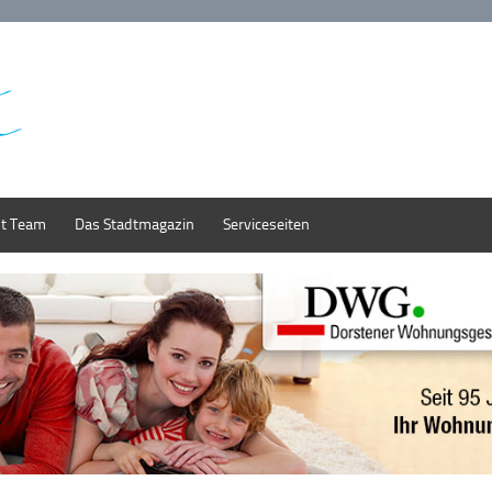
st Team
Das Stadtmagazin
Serviceseiten