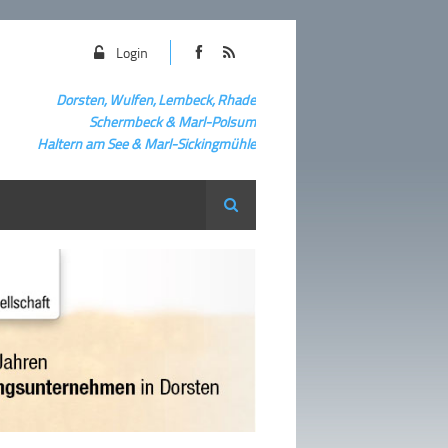
Login
Dorsten, Wulfen, Lembeck, Rhade
Schermbeck
&
Marl-Polsum
Haltern am See & Marl-
Sickingmühle
Suche