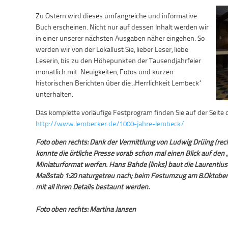
Zu Ostern wird dieses umfangreiche und informative
Buch erscheinen. Nicht nur auf dessen Inhalt werden wir
in einer unserer nächsten Ausgaben näher eingehen. So
werden wir von der Lokallust Sie, lieber Leser, liebe
Leserin, bis zu den Höhepunkten der Tausendjahrfeier
monatlich mit Neuigkeiten, Fotos und kurzen
historischen Berichten über die „Herrlichkeit Lembeck“
unterhalten.
Das komplette vorläufige Festprogram finden Sie auf der Seite 
http://www.lembecker.de/1000-jahre-lembeck/
Foto oben rechts: Dank der Vermittlung von Ludwig Drüing (re
konnte die örtliche Presse vorab schon mal einen Blick auf de
Miniaturformat werfen. Hans Bahde (links) baut die Laurentiu
Maßstab 1:20 naturgetreu nach; beim Festumzug am 8.Oktober 
mit all ihren Details bestaunt werden.
Foto oben rechts: Martina Jansen