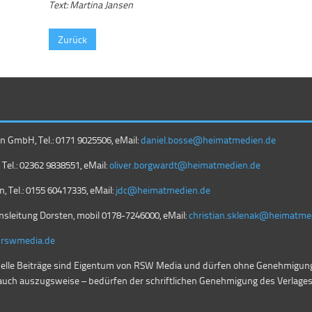
Text: Martina Jansen
Zurück
GmbH, Tel.: 0171 9025506, eMail:
daniel.bosse@heimatmedien.de
Tel.: 02362 9838551, eMail:
oliver.borgwardt@heimatmedien.de
, Tel.: 0155 60417335, eMail:
jdc@heimatmedien.de
nsleitung Dorsten, mobil
0178-7246000
, eMail:
christian.sklenak@heimatme
@rswmedia.de
nelle Beiträge sind Eigentum von RSW Media und dürfen ohne Genehmigung
auch auszugsweise – bedürfen der schriftlichen Genehmigung des Verlages