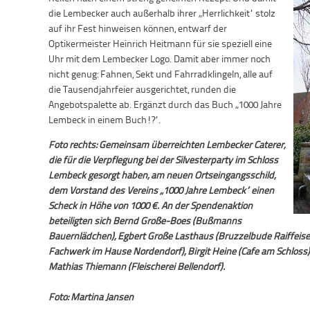
die Lembecker auch außerhalb ihrer „Herrlichkeit“ stolz
auf ihr Fest hinweisen können, entwarf der
Optikermeister Heinrich Heitmann für sie speziell eine
Uhr mit dem Lembecker Logo. Damit aber immer noch
nicht genug: Fahnen, Sekt und Fahrradklingeln, alle auf
die Tausendjahrfeier ausgerichtet, runden die
Angebotspalette ab. Ergänzt durch das Buch „1000 Jahre
Lembeck in einem Buch!?“.
Foto rechts: Gemeinsam überreichten Lembecker Caterer,
die für die Verpflegung bei der Silvesterparty im Schloss
Lembeck gesorgt haben, am neuen Ortseingangsschild,
dem Vorstand des Vereins „1000 Jahre Lembeck“ einen
Scheck in Höhe von 1000 €. An der Spendenaktion
beteiligten sich Bernd Große-Boes (Bußmanns
Bauernlädchen), Egbert Große Lasthaus (Bruzzelbude Raiffeis
Fachwerk im Hause Nordendorf), Birgit Heine (Cafe am Schlos
Mathias Thiemann (Fleischerei Bellendorf).
Foto: Martina Jansen