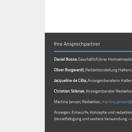
Ihre Ansprechpartner
Daniel Bosse,
Geschäftsführer Heimatmedien 
Oliver Borgwardt,
Redaktionsleitung Haltern, 
Jacqueline de Cillia,
Anzeigenberaterin Haltern
Christian Sklenak
, Anzeigenberater Redaktio
Martina Jansen, Redaktion,
martina.jansen
Anzeigen, Entwürfe, Konzepte und redaktio
Vervielfältigung und weitere Verwendung – 