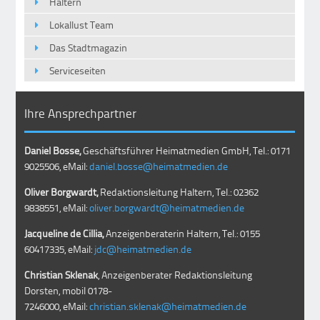
Haltern
Lokallust Team
Das Stadtmagazin
Serviceseiten
Ihre Ansprechpartner
Daniel Bosse,
Geschäftsführer Heimatmedien GmbH, Tel.: 0171
9025506, eMail:
daniel.bosse@heimatmedien.de
Oliver Borgwardt,
Redaktionsleitung Haltern, Tel.: 02362
9838551, eMail:
oliver.borgwardt@heimatmedien.de
Jacqueline de Cillia,
Anzeigenberaterin Haltern, Tel.: 0155
60417335, eMail:
jdc@heimatmedien.de
Christian Sklenak
, Anzeigenberater Redaktionsleitung
Dorsten, mobil
0178-
7246000
, eMail:
christian.sklenak@heimatmedien.de