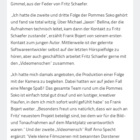
Gimmel, aus der Feder von Fritz Schaefer.
„Ich hatte die zweite und dritte Folge der Pommes Soko gehört
und fand sie total witzig. Über Michael „Jaxon“ Bellina, der die
Aufnahmen technisch leitet, kam dann der Kontakt zu Fritz
Schaefer zustande“, erzählt Frank Bojert von seinem ersten
Kontakt zum jungen Autor. Mittlerweile ist der gelernte
Softwareentwickler selbst auf der letzten Hörspielfolge zu
hören, aber auch geschäftlich arbeitet Fritz Schaefer gerne mit
den „Videomenschen“ zusammen.
„Ich hatte mich damals angeboten, die Produktion einer Folge
mit der Kamera zu begleiten. Dabei hatten wir auf jeden Fall
eine Menge Spaß! Das gesamte Team rund um die Pommes
Soko ist einfach total gut drauf und ein lustiger, kreativer
Haufen, in dem ich mich sofort wohl gefühlt habe“ so Frank
Bojert weiter. „Besonders freut uns natürlich, dass wir auch an
Fritz‘ neuestem Projekt beteiligt sind, bei dem wir für die Bild-
und Tonaufnahmen auf dem Marktplatz verantwortlich
waren.“ Und der zweite „Videomensch“ Rolf Arno Specht
ergänzt: “Viele kleine Filmszenen mit bekannten Dorstener