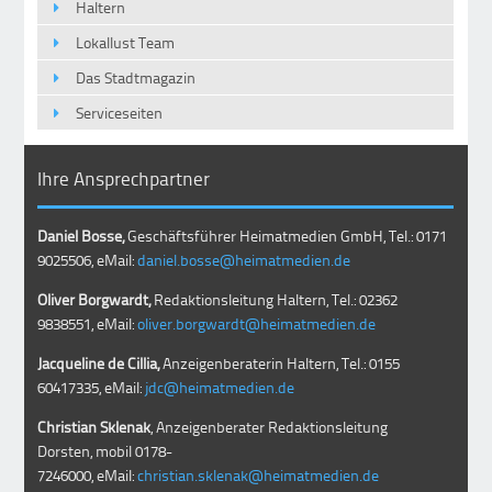
Haltern
Lokallust Team
Das Stadtmagazin
Serviceseiten
Ihre Ansprechpartner
Daniel Bosse,
Geschäftsführer Heimatmedien GmbH, Tel.: 0171
9025506, eMail:
daniel.bosse@heimatmedien.de
Oliver Borgwardt,
Redaktionsleitung Haltern, Tel.: 02362
9838551, eMail:
oliver.borgwardt@heimatmedien.de
Jacqueline de Cillia,
Anzeigenberaterin Haltern, Tel.: 0155
60417335, eMail:
jdc@heimatmedien.de
Christian Sklenak
, Anzeigenberater Redaktionsleitung
Dorsten, mobil
0178-
7246000
, eMail:
christian.sklenak@heimatmedien.de