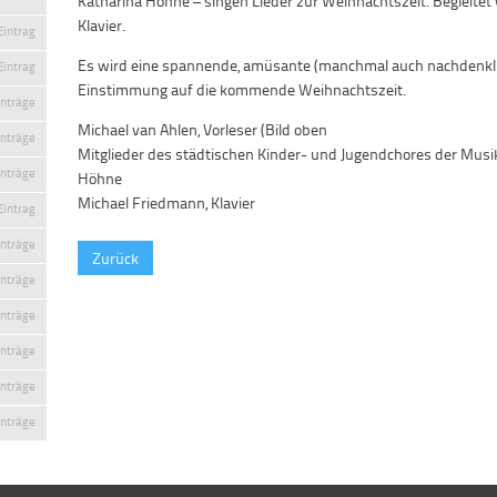
Katharina Höhne – singen Lieder zur Weihnachtszeit. Begleite
Klavier.
Eintrag
Es wird eine spannende, amüsante (manchmal auch nachdenklic
Eintrag
Einstimmung auf die kommende Weihnachtszeit.
inträge
Michael van Ahlen, Vorleser (Bild oben
inträge
Mitglieder des städtischen Kinder- und Jugendchores der Musi
inträge
Höhne
Michael Friedmann, Klavier
Eintrag
inträge
Zurück
inträge
inträge
inträge
inträge
inträge