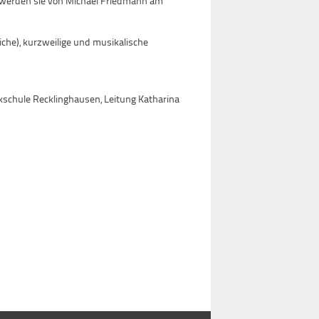
t werden sie von Michael Friedmann am
he), kurzweilige und musikalische
kschule Recklinghausen, Leitung Katharina