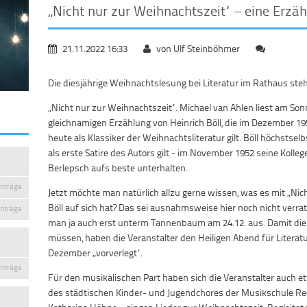
„Nicht nur zur Weihnachtszeit“ – eine Erzäh
21.11.2022 16:33
von Ulf Steinböhmer
Die diesjährige Weihnachtslesung bei Literatur im Rathaus ste
„Nicht nur zur Weihnachtszeit“. Michael van Ahlen liest am So
gleichnamigen Erzählung von Heinrich Böll, die im Dezember 195
heute als Klassiker der Weihnachtsliteratur gilt. Böll höchstsel
als erste Satire des Autors gilt - im November 1952 seine Kolle
Berlepsch aufs beste unterhalten.
inträge
Jetzt möchte man natürlich allzu gerne wissen, was es mit „Nic
Böll auf sich hat? Das sei ausnahmsweise hier noch nicht ver
inträge
man ja auch erst unterm Tannenbaum am 24.12. aus. Damit die
müssen, haben die Veranstalter den Heiligen Abend für Literatu
Dezember „vorverlegt“.
inträge
Für den musikalischen Part haben sich die Veranstalter auch 
des städtischen Kinder- und Jugendchores der Musikschule Re