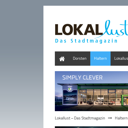
Home
Dorsten
Haltern
Lokallu
Lokallust – Das Stadtmagazin
Haltern