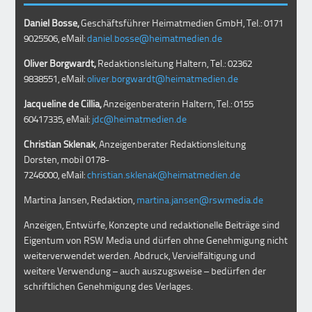
Daniel Bosse,
Geschäftsführer Heimatmedien GmbH, Tel.: 0171
9025506, eMail:
daniel.bosse@heimatmedien.de
Oliver Borgwardt,
Redaktionsleitung Haltern, Tel.: 02362
9838551, eMail:
oliver.borgwardt@heimatmedien.de
Jacqueline de Cillia,
Anzeigenberaterin Haltern, Tel.: 0155
60417335, eMail:
jdc@heimatmedien.de
Christian Sklenak
, Anzeigenberater Redaktionsleitung
Dorsten, mobil
0178-
7246000
, eMail:
christian.sklenak@heimatmedien.de
Martina Jansen, Redaktion,
martina.jansen@rswmedia.de
Anzeigen, Entwürfe, Konzepte und redaktionelle Beiträge sind
Eigentum von RSW Media und dürfen ohne Genehmigung nicht
weiterverwendet werden. Abdruck, Vervielfältigung und
weitere Verwendung – auch auszugsweise – bedürfen der
schriftlichen Genehmigung des Verlages.