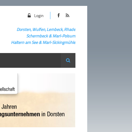
Login
Dorsten, Wulfen, Lembeck, Rhade
Schermbeck
&
Marl-Polsum
Haltern am See & Marl-
Sickingmühle
Suche