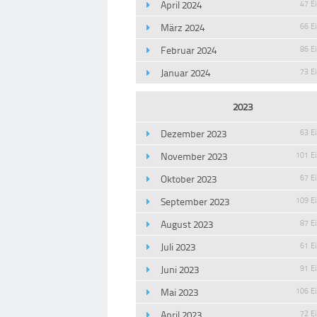
April 2024
47 E
März 2024
66 E
Februar 2024
86 E
Januar 2024
73 E
2023
Dezember 2023
63 E
November 2023
101 E
Oktober 2023
67 E
September 2023
109 E
August 2023
87 E
Juli 2023
61 E
Juni 2023
91 E
Mai 2023
106 E
April 2023
72 E