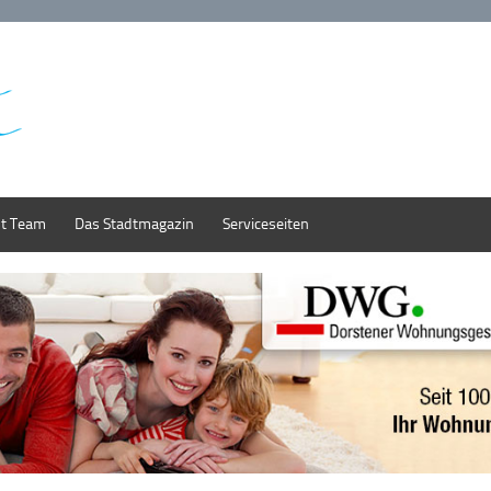
st Team
Das Stadtmagazin
Serviceseiten