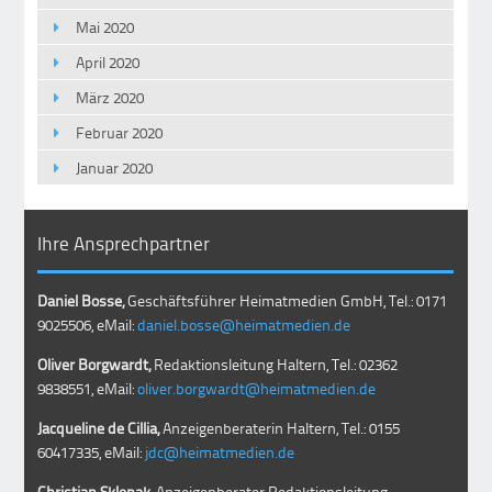
Mai 2020
April 2020
März 2020
Februar 2020
Januar 2020
Ihre Ansprechpartner
Daniel Bosse,
Geschäftsführer Heimatmedien GmbH, Tel.: 0171
9025506, eMail:
daniel.bosse@heimatmedien.de
Oliver Borgwardt,
Redaktionsleitung Haltern, Tel.: 02362
9838551, eMail:
oliver.borgwardt@heimatmedien.de
Jacqueline de Cillia,
Anzeigenberaterin Haltern, Tel.: 0155
60417335, eMail:
jdc@heimatmedien.de
Christian Sklenak
, Anzeigenberater Redaktionsleitung