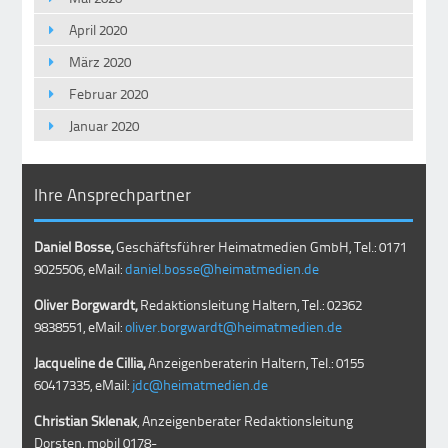
April 2020
März 2020
Februar 2020
Januar 2020
Ihre Ansprechpartner
Daniel Bosse,
Geschäftsführer Heimatmedien GmbH, Tel.: 0171
9025506, eMail:
daniel.bosse@heimatmedien.de
Oliver Borgwardt,
Redaktionsleitung Haltern, Tel.: 02362
9838551, eMail:
oliver.borgwardt@heimatmedien.de
Jacqueline de Cillia,
Anzeigenberaterin Haltern, Tel.: 0155
60417335, eMail:
jdc@heimatmedien.de
Christian Sklenak
, Anzeigenberater Redaktionsleitung
Dorsten, mobil
0178-