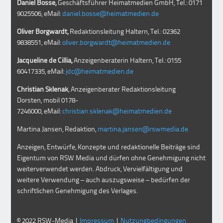
Daniel Bosse,
Geschäftsführer Heimatmedien GmbH, Tel.: 0171
9025506, eMail:
daniel.bosse@heimatmedien.de
Oliver Borgwardt,
Redaktionsleitung Haltern, Tel.: 02362
9838551, eMail:
oliver.borgwardt@heimatmedien.de
Jacqueline de Cillia,
Anzeigenberaterin Haltern, Tel.: 0155
60417335, eMail:
jdc@heimatmedien.de
Christian Sklenak
, Anzeigenberater Redaktionsleitung
Dorsten, mobil
0178-
7246000
, eMail:
christian.sklenak@heimatmedien.de
Martina Jansen, Redaktion,
martina.jansen@rswmedia.de
Anzeigen, Entwürfe, Konzepte und redaktionelle Beiträge sind
Eigentum von RSW Media und dürfen ohne Genehmigung nicht
weiterverwendet werden. Abdruck, Vervielfältigung und
weitere Verwendung – auch auszugsweise – bedürfen der
schriftlichen Genehmigung des Verlages.
© 2022 RSW-Media |
Impressum
|
Nutzungbedingungen