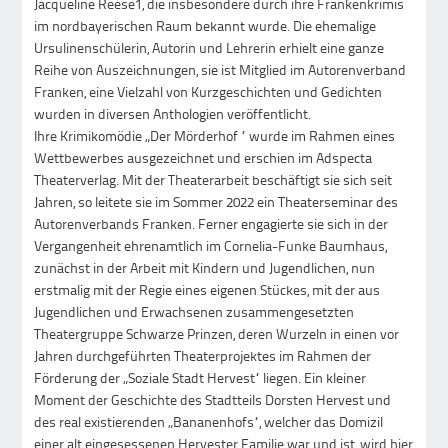
Jacqueline Reese1, die insbesondere durch ihre Frankenkrimis
im nordbayerischen Raum bekannt wurde. Die ehemalige
Ursulinenschülerin, Autorin und Lehrerin erhielt eine ganze
Reihe von Auszeichnungen, sie ist Mitglied im Autorenverband
Franken, eine Vielzahl von Kurzgeschichten und Gedichten
wurden in diversen Anthologien veröffentlicht.
Ihre Krimikomödie „Der Mörderhof “ wurde im Rahmen eines
Wettbewerbes ausgezeichnet und erschien im Adspecta
Theaterverlag. Mit der Theaterarbeit beschäftigt sie sich seit
Jahren, so leitete sie im Sommer 2022 ein Theaterseminar des
Autorenverbands Franken. Ferner engagierte sie sich in der
Vergangenheit ehrenamtlich im Cornelia-Funke Baumhaus,
zunächst in der Arbeit mit Kindern und Jugendlichen, nun
erstmalig mit der Regie eines eigenen Stückes, mit der aus
Jugendlichen und Erwachsenen zusammengesetzten
Theatergruppe Schwarze Prinzen, deren Wurzeln in einen vor
Jahren durchgeführten Theaterprojektes im Rahmen der
Förderung der „Soziale Stadt Hervest“ liegen. Ein kleiner
Moment der Geschichte des Stadtteils Dorsten Hervest und
des real existierenden „Bananenhofs“, welcher das Domizil
einer alt eingesessenen Hervester Familie war und ist, wird hier