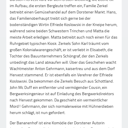
im Aufbau, die ersten Bergleute treffen ein, Familie Zerkel
betreibt einen Gemüsehandel auf dem Dorstener Markt. Hans,
das Familienoberhaupt treibt sich gerne bei der
bodenständigen Wirtin Elfriede Koslowski in der Kneipe herum,
während seine beiden Schwestern Trinchen und Matta die
meiste Arbeit erledigen. Matta betreibt auch noch einen für das
Ruhrgebiet typischen Kiosk. Zerkels Sohn Karl träumt vom
großen Kolonialwarengeschäft, er ist verliebt in Elisabeth, die
Tochter des Bauunternehmers Schöngraf, der den Zerkels
unbedingt das Land abkaufen will. Über das Geschehen wacht
Wachtmeister Anton Gehrmann, kaisertreu und aus dem Dorf
Hervest stammend. Er ist ebenfalls ein Verehrer der Elfriede
Koslowski. Da bekommen die Zerkels Besuch aus Schottland.
John Mc Duff ein entfernter und vermögender Cousin, ein
Bergwerksingenieur ist auf Einladung des Bergwerkdirektors
nach Hervest gekommen. Da geschieht ein vermeintlicher
Mord! Gehrmann, der sich normalerweise mit Hühnerdieben
herum schlägt, ist nun gefordert.
Der Bananenhof ist eine Komödie der Dorstener Autorin