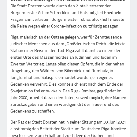
Die Stadt Dorsten wurde durch den 2. stellvertretenden
Bürgermeister Achim Schrecklein und Ratsmitglied Friedhelm
Fragemann vertreten. Bürgermeister Tobias Stockhoff musste
die Reise wegen einer Corona-Infektion kurzfristig absagen.
Riga, malerisch an der Ostsee gelegen, war für Zehntausende
jüdischer Menschen aus dem „Großdeutschen Reich“ die letzte
Station einer Reise in den Tod. Riga zählt damit zu einem der
ersten Orte des Massenmordes an Jüdinnen und Juden im
Zweiten Weltkrieg. Lange blieb diesen Opfern, die in der nahen
Umgebung, den Wäldern von Bikernieki und Rumbula, in
Jungfernhof und Salaspils ermordet wurden, ein eigenes
Gedenken verwehrt. Dies konnte sich erst nach dem Ende der
Sowjetunion frei entwickeln. Das Riga-Komitee, gegründet im
Jahr 2000, arbeitet daran, den Toten, soweit möglich, ihre Namen
zurückzugeben und einen würdigen Ort der Trauer und des
Gedenkens zu schaffen.
Der Rat der Stadt Dorsten hat in seiner Sitzung am 30. Juni 2021
einstimmig den Beitritt der Stadt zum Deutschen Riga-Komitee
beschlossen. Zum Erhalt und zur Pflege der Gräber- und