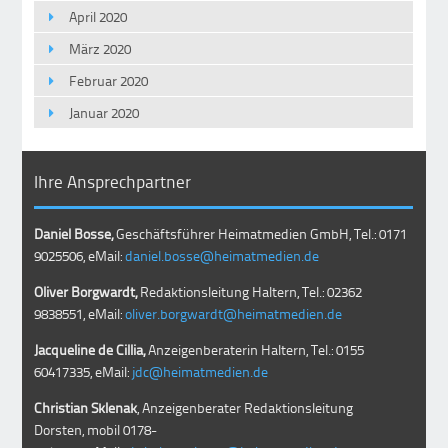
April 2020
März 2020
Februar 2020
Januar 2020
Ihre Ansprechpartner
Daniel Bosse,
Geschäftsführer Heimatmedien GmbH, Tel.: 0171
9025506, eMail:
daniel.bosse@heimatmedien.de
Oliver Borgwardt,
Redaktionsleitung Haltern, Tel.: 02362
9838551, eMail:
oliver.borgwardt@heimatmedien.de
Jacqueline de Cillia,
Anzeigenberaterin Haltern, Tel.: 0155
60417335, eMail:
jdc@heimatmedien.de
Christian Sklenak
, Anzeigenberater Redaktionsleitung
Dorsten, mobil
0178-