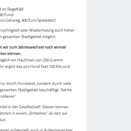
 im Regelfall)
90 Euro)
ro Gehweg, 300 Euro Spielplatz)
nsichtigkeit oder Wiederholung auch höher
im gesamten Stadtgebiet möglich.
n wir zum Jahreswechsel noch einmal
sten können.
täglich ein Häufchen von 250 Gramm
Jahr ergibt das pro Hund fast 100 Kilo und
nur durch Hundekot, sondern durch viele
 gesamten Stadtgebiet beschäftigt. Solche
ollieren“.
del in der Gesellschaft. Diesen können
hmen in einem „Drittelmix“, an den wir
aus
biet aufgestellt, auch in Außenbereichen