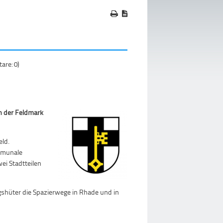
re: 0)
n der Feldmark
eld.
mmunale
ei Stadtteilen
gshüter die Spazierwege in Rhade und in