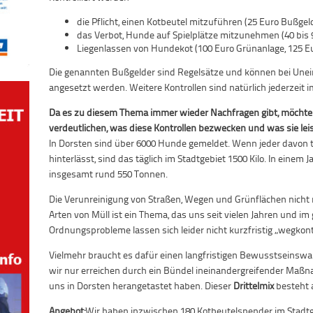
die Pflicht, einen Kotbeutel mitzuführen (25 Euro Bußgeld
das Verbot, Hunde auf Spielplätze mitzunehmen (40 bis 
Liegenlassen von Hundekot (100 Euro Grünanlage, 125 Eu
Die genannten Bußgelder sind Regelsätze und können bei Unei
angesetzt werden. Weitere Kontrollen sind natürlich jederzeit 
Da es zu diesem Thema immer wieder Nachfragen gibt, möchte
verdeutlichen, was diese Kontrollen bezwecken und was sie lei
In Dorsten sind über 6000 Hunde gemeldet. Wenn jeder davon 
hinterlässt, sind das täglich im Stadtgebiet 1500 Kilo. In einem 
insgesamt rund 550 Tonnen.
Die Verunreinigung von Straßen, Wegen und Grünflächen nicht 
Arten von Müll ist ein Thema, das uns seit vielen Jahren und im
Ordnungsprobleme lassen sich leider nicht kurzfristig „wegkontr
Vielmehr braucht es dafür einen langfristigen Bewusstseinswan
wir nur erreichen durch ein Bündel ineinandergreifender Maßna
uns in Dorsten herangetastet haben. Dieser
Drittelmix
besteht 
Angebot:
Wir haben inzwischen 180 Kotbeutelspender im Stadtge