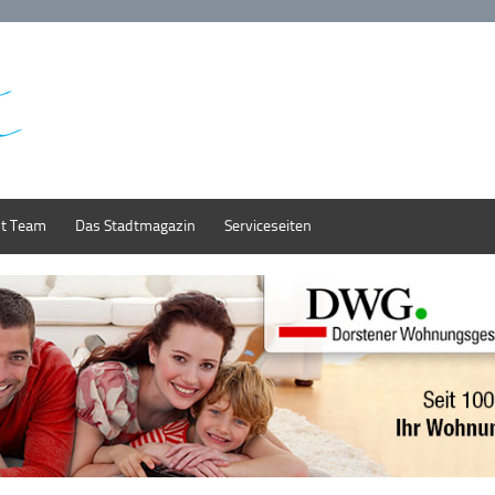
st Team
Das Stadtmagazin
Serviceseiten