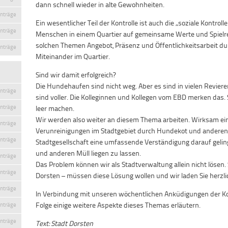
dann schnell wieder in alte Gewohnheiten.
inträge
Ein wesentlicher Teil der Kontrolle ist auch die „soziale Kontrol
inträge
Menschen in einem Quartier auf gemeinsame Werte und Spielr
solchen Themen Angebot, Präsenz und Öffentlichkeitsarbeit dur
inträge
Miteinander im Quartier.
Sind wir damit erfolgreich?
Die Hundehaufen sind nicht weg. Aber es sind in vielen Revie
inträge
sind voller. Die Kolleginnen und Kollegen vom EBD merken das. 
inträge
leer machen.
Wir werden also weiter an diesem Thema arbeiten. Wirksam e
inträge
Verunreinigungen im Stadtgebiet durch Hundekot und anderen 
inträge
Stadtgesellschaft eine umfassende Verständigung darauf gelingt, 
und anderen Müll liegen zu lassen.
inträge
Das Problem können wir als Stadtverwaltung allein nicht lösen.
inträge
Dorsten – müssen diese Lösung wollen und wir laden Sie herzli
inträge
In Verbindung mit unseren wöchentlichen Anküdigungen der Kon
Folge einige weitere Aspekte dieses Themas erläutern.
inträge
inträge
Text: Stadt Dorsten