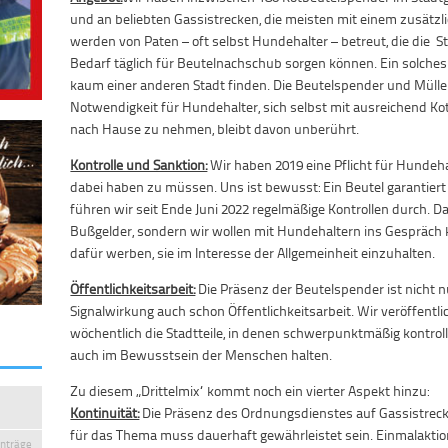
und an beliebten Gassistrecken, die meisten mit einem zusätzli
werden von Paten – oft selbst Hundehalter – betreut, die die 
Bedarf täglich für Beutelnachschub sorgen können. Ein solche
kaum einer anderen Stadt finden. Die Beutelspender und Mülle
Notwendigkeit für Hundehalter, sich selbst mit ausreichend Ko
nach Hause zu nehmen, bleibt davon unberührt.
Kontrolle und Sanktion:
Wir haben 2019 eine Pflicht für Hundeha
dabei haben zu müssen. Uns ist bewusst: Ein Beutel garantiert 
führen wir seit Ende Juni 2022 regelmäßige Kontrollen durch. Da
Bußgelder, sondern wir wollen mit Hundehaltern ins Gespräc
dafür werben, sie im Interesse der Allgemeinheit einzuhalten.
Öffentlichkeitsarbeit:
Die Präsenz der Beutelspender ist nicht n
Signalwirkung auch schon Öffentlichkeitsarbeit. Wir veröffent
wöchentlich die Stadtteile, in denen schwerpunktmäßig kontrol
auch im Bewusstsein der Menschen halten.
Zu diesem „Drittelmix“ kommt noch ein vierter Aspekt hinzu:
Kontinuität:
Die Präsenz des Ordnungsdienstes auf Gassistreck
für das Thema muss dauerhaft gewährleistet sein. Einmalaktio
inträge