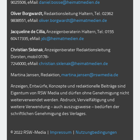
9025506, eMail:
daniel.bosse@heimatmedien.de
Oliver Borgwardt,
Redaktionsleitung Haltern, Tel.: 02362
9838551, eMail:
oliver.borgwardt@heimatmedien.de
Jacqueline de Cillia,
Anzeigenberaterin Haltern, Tel.: 0155
60417335, eMail:
jdc@heimatmedien.de
Christian Sklenak
, Anzeigenberater Redaktionsleitung
Dorsten, mobil
0178-
7246000
, eMail:
christian.sklenak@heimatmedien.de
Martina Jansen, Redaktion,
martina.jansen@rswmedia.de
Anzeigen, Entwürfe, Konzepte und redaktionelle Beiträge sind
Eigentum von RSW Media und dürfen ohne Genehmigung nicht
weiterverwendet werden. Abdruck, Vervielfältigung und
weitere Verwendung – auch auszugsweise – bedürfen der
schriftlichen Genehmigung des Verlages.
© 2022 RSW-Media |
Impressum
|
Nutzungbedingungen