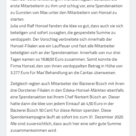
erste Mitarbeiterin zu ihm und schlug vor, eine Spendenaktion
zu Gunsten von Max unter den Mitarbeitern von Honsel zu
starten.
Julia und Ralf Honsel fanden die Idee so gut, dass auch sie sich
beteiligen und sofort zusagten, die gespendete Summe zu
verdoppeln. Der Vorschlag verbreitete sich innerhalb der
Honsel-Filialen wie ein Lauffeuer und fast alle Mitarbeiter
beteiligten sich an der Spendenaktion. Innerhalb von nur drei
Tagen kamen so 1638,50 Euro zusammen. Somit konnte die
Firma Honsel, den von ihnen verdoppelten Betrag in Höhe von
3.277 Euro für Max' Behandlung an die Caritas überweisen.
Zeitgleich regten auch Mitarbeiter der Bäckerei Büsch mit ihren
drei Dorstener Filialen in den Edeka-Honsel-Märkten ebenfalls
eine Spendenaktion bei Ihrem Chef Norbert Büsch an. Dieser
hatte dann die Idee von jedem Einkauf ab 4,50 Euro in der
Bäckerei Büsch 50 Cent für diese Aktion spenden. Diese
Spendenkampagne läuft ab sofort bis zum 31. Dezember 2020.
Alle sind zuversichtlich, dass auch hier eine sehr gute Summe
zusammenkommen wird.