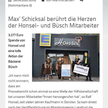
(Kommentare: 0)
Max‘ Schicksal berührt die Herzen
der Honsel- und Büsch Mitarbeiter
3.277 Euro
Spende von
Honsel und
eine tolle
Aktion der
Bäckerei
Büsch
„Ich kann mich
nicht erinnern,
dass ein
Pressebericht schon einmal so eine Welle der Hilfsbereitschaft
bei unseren Mitarbeiter*Innen hervorgerufen hat“, so Ralf
Honsel, seit vielen Jahren Kaufmann in Dorsten. So kam direkt
nach der Veröffentlichung im Monatsmagazin Lokallust die