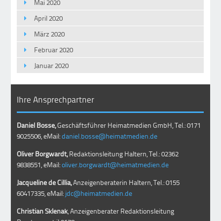
Mai 2020
April 2020
März 2020
Februar 2020
Januar 2020
Ihre Ansprechpartner
Daniel Bosse,
Geschäftsführer Heimatmedien GmbH, Tel.: 0171
9025506, eMail:
daniel.bosse@heimatmedien.de
Oliver Borgwardt,
Redaktionsleitung Haltern, Tel.: 02362
9838551, eMail:
oliver.borgwardt@heimatmedien.de
Jacqueline de Cillia,
Anzeigenberaterin Haltern, Tel.: 0155
60417335, eMail:
jdc@heimatmedien.de
Christian Sklenak
, Anzeigenberater Redaktionsleitung