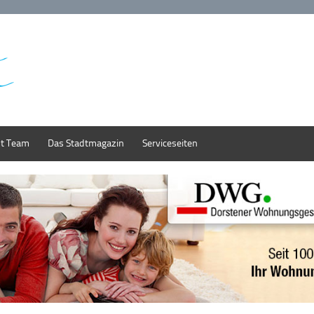
st Team
Das Stadtmagazin
Serviceseiten