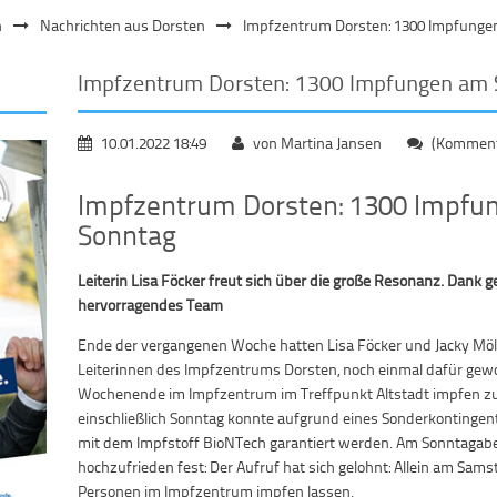
n
Nachrichten aus Dorsten
Impfzentrum Dorsten: 1300 Impfunge
Impfzentrum Dorsten: 1300 Impfungen am
10.01.2022 18:49
von Martina Jansen
(Kommenta
Impfzentrum Dorsten: 1300 Impf
Sonntag
Leiterin Lisa Föcker freut sich über die große Resonanz. Dank g
hervorragendes Team
Ende der vergangenen Woche hatten Lisa Föcker und Jacky Möll
Leiterinnen des Impfzentrums Dorsten, noch einmal dafür gew
Wochenende im Impfzentrum im Treffpunkt Altstadt impfen zu
einschließlich Sonntag konnte aufgrund eines Sonderkontingen
mit dem Impfstoff BioNTech garantiert werden. Am Sonntagabe
hochzufrieden fest: Der Aufruf hat sich gelohnt: Allein am Sa
Personen im Impfzentrum impfen lassen.