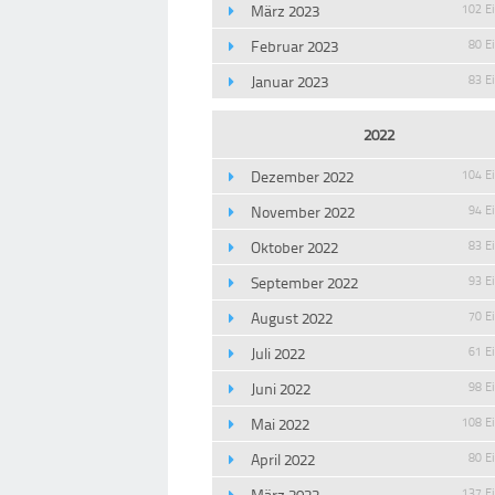
März 2023
102 E
Februar 2023
80 E
Januar 2023
83 E
2022
Dezember 2022
104 E
November 2022
94 E
Oktober 2022
83 E
September 2022
93 E
August 2022
70 E
Juli 2022
61 E
Juni 2022
98 E
Mai 2022
108 E
April 2022
80 E
März 2022
137 E