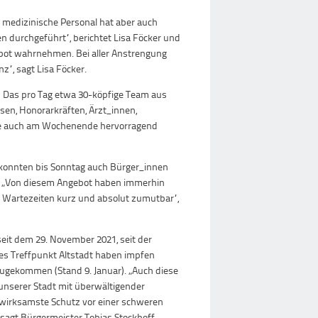
 medizinische Personal hat aber auch
 durchgeführt“, berichtet Lisa Föcker und
gebot wahrnehmen. Bei aller Anstrengung
z“, sagt Lisa Föcker.
.“ Das pro Tag etwa 30-köpfige Team aus
sen, Honorarkräften, Ärzt_innen,
be auch am Wochenende hervorragend
 konnten bis Sonntag auch Bürger_innen
. „Von diesem Angebot haben immerhin
 Wartezeiten kurz und absolut zumutbar“,
seit dem 29. November 2021, seit der
es Treffpunkt Altstadt haben impfen
nzugekommen (Stand 9. Januar). „Auch diese
unserer Stadt mit überwältigender
r wirksamste Schutz vor einer schweren
 sagt Bürgermeister Tobias Stockhoff.