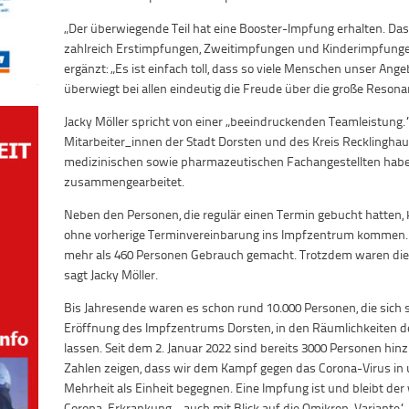
„Der überwiegende Teil hat eine Booster-Impfung erhalten. Das
zahlreich Erstimpfungen, Zweitimpfungen und Kinderimpfungen
ergänzt: „Es ist einfach toll, dass so viele Menschen unser An
überwiegt bei allen eindeutig die Freude über die große Resonan
Jacky Möller spricht von einer „beeindruckenden Teamleistung
Mitarbeiter_innen der Stadt Dorsten und des Kreis Recklinghau
medizinischen sowie pharmazeutischen Fachangestellten ha
zusammengearbeitet.
Neben den Personen, die regulär einen Termin gebucht hatten,
ohne vorherige Terminvereinbarung ins Impfzentrum kommen
mehr als 460 Personen Gebrauch gemacht. Trotzdem waren die
sagt Jacky Möller.
Bis Jahresende waren es schon rund 10.000 Personen, die sich 
Eröffnung des Impfzentrums Dorsten, in den Räumlichkeiten d
lassen. Seit dem 2. Januar 2022 sind bereits 3000 Personen hi
Zahlen zeigen, dass wir dem Kampf gegen das Corona-Virus in 
Mehrheit als Einheit begegnen. Eine Impfung ist und bleibt de
Corona-Erkrankung – auch mit Blick auf die Omikron-Variante“,