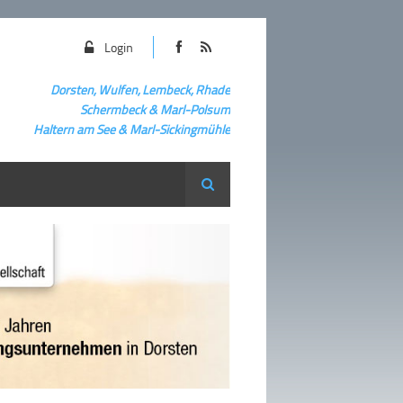
Login
Dorsten, Wulfen, Lembeck, Rhade
Schermbeck
&
Marl-Polsum
Haltern am See & Marl-
Sickingmühle
Suche