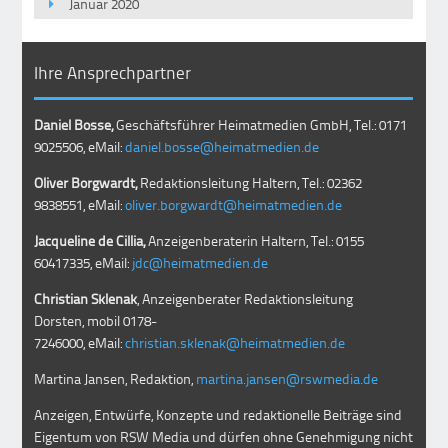
Januar 2020
Ihre Ansprechpartner
Daniel Bosse,
Geschäftsführer Heimatmedien GmbH, Tel.: 0171
9025506, eMail:
daniel.bosse@heimatmedien.de
Oliver Borgwardt,
Redaktionsleitung Haltern, Tel.: 02362
9838551, eMail:
oliver.borgwardt@heimatmedien.de
Jacqueline de Cillia,
Anzeigenberaterin Haltern, Tel.: 0155
60417335, eMail:
jdc@heimatmedien.de
Christian Sklenak
, Anzeigenberater Redaktionsleitung
Dorsten, mobil
0178-
7246000
, eMail:
christian.sklenak@heimatmedien.de
Martina Jansen, Redaktion,
martina.jansen@rswmedia.de
Anzeigen, Entwürfe, Konzepte und redaktionelle Beiträge sind
Eigentum von RSW Media und dürfen ohne Genehmigung nicht