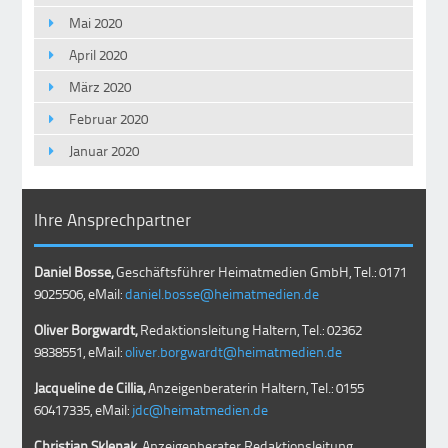
Mai 2020
April 2020
März 2020
Februar 2020
Januar 2020
Ihre Ansprechpartner
Daniel Bosse,
Geschäftsführer Heimatmedien GmbH, Tel.: 0171
9025506, eMail:
daniel.bosse@heimatmedien.de
Oliver Borgwardt,
Redaktionsleitung Haltern, Tel.: 02362
9838551, eMail:
oliver.borgwardt@heimatmedien.de
Jacqueline de Cillia,
Anzeigenberaterin Haltern, Tel.: 0155
60417335, eMail:
jdc@heimatmedien.de
Christian Sklenak
, Anzeigenberater Redaktionsleitung