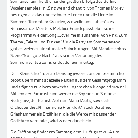
Sonnenschein“ heißt einer der größten Erfolge des Berliner
Vocalensembles. In „Sing we and chant it“ von Thomas Morley
besingen alle das unbeschwerte Leben und die Liebe im
Sommer. "Kommt ihr Gspielen, wir wolln uns kühlen" des
Renaissance-Meisters Melchior Franck passt ebenso ins
Programms wie der Song „Cover me in sunshine“ von Pink. Zum
Thema „Feiern und Trinken“ für die Party am Sommerabend
gibt es vielerlei Literatur aller Stilrichtungen. Mit Mendelssohns
Szene "Nun gute Nacht" aus seiner Vertonung des
Sommernachtstraums endet der Sommertag.
Der „Kleine Chor“, der ab Dienstag jeweils vor dem Gesamtchor
probt, übernimmt spezielle Partien aus dem Gesamtprogramm
und trägt so zu einem abwechslungsreichen Klangeindruck bei.
Mit von der Partie ist sind wieder die Sopranistin Stefanie
Rodriguez, der Pianist Wolfram Maria Märtig sowie als
Orchester die „Philharmonia Frankfurt“. Auch Dorothee
Grieshammer als Erzählerin, die die Werke mit passenden
Gedichten verbindet, wird wieder dabei sein.
Die Eröffnung findet am Samstag, dem 10. August 2024, um