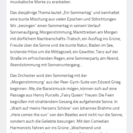
musikalische Werke zu erarbeiten.
Das diesjährige Thema lautet „Ein Sommertag“ und beinhaltet
eine bunte Mischung aus vielen Epochen und Stilrichtungen.
Wir „besingen“ einen Sommertag in seinem Verlauf:
Sonnenaufgang, Morgenstimmung, Markttreiben am Morgen
mit dörflichem Nachbarschafts-Tratsch, ein Ausflug ins Grüne,
Freude über die Sonne und die bunte Natur, Baden im See,
brütende Hitze um die Mittagszeit, ein Gewitter, Tanz auf der
Straße im erfrischenden Regen, eine Sommerparty am Abend,
Abendstimmung mit Sonnenuntergang...
Das Orchester wird den Sommertag mit der
„Morgenstimmung“ aus der Peer-Gynt-Suite von Edvard Grieg
beginnen. Alle, die Barockmusik mögen, können sich auf eine
Passage aus Henry Purcells „Fairy Queen“ freuen: Die Feen
begrüßen mit strahlendem Gesang die aufgehende Sonne. In
„Wach auf meins Herzens Schöne“ von Johannes Brahms und
„Here comes the sun“ von den Beatles wird nicht nur die Sonne,
sondern auch die Geliebte besungen. Mit den Comedian
Harmonists fahren wir ins Grüne: „Wochenend und