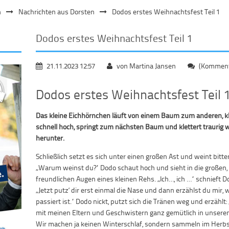
n
Nachrichten aus Dorsten
Dodos erstes Weihnachtsfest Teil 1
Dodos erstes Weihnachtsfest Teil 1
21.11.2023 12:57
von Martina Jansen
(Kommenta
Dodos erstes Weihnachtsfest Teil 
Das kleine Eichhörnchen läuft von einem Baum zum anderen, kl
schnell hoch, springt zum nächsten Baum und klettert traurig 
herunter.
Schließlich setzt es sich unter einen großen Ast und weint bitter
„Warum weinst du?“ Dodo schaut hoch und sieht in die großen,
freundlichen Augen eines kleinen Rehs. „Ich…, ich …“ schnieft D
„Jetzt putz‘ dir erst einmal die Nase und dann erzählst du mir, 
passiert ist.“ Dodo nickt, putzt sich die Tränen weg und erzählt: 
mit meinen Eltern und Geschwistern ganz gemütlich in unsere
Wir machen ja keinen Winterschlaf, sondern sammeln im Herbs