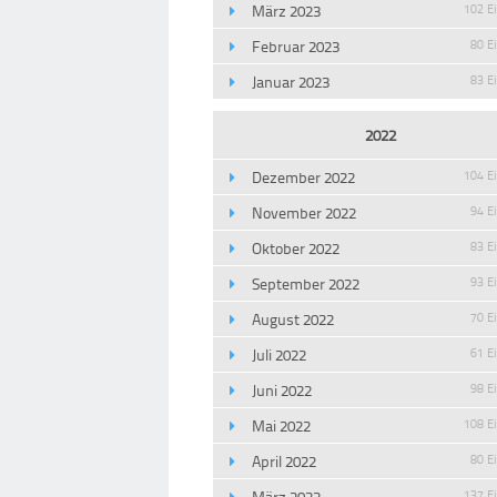
März 2023
102 E
Februar 2023
80 E
Januar 2023
83 E
2022
Dezember 2022
104 E
November 2022
94 E
Oktober 2022
83 E
September 2022
93 E
August 2022
70 E
Juli 2022
61 E
Juni 2022
98 E
Mai 2022
108 E
April 2022
80 E
März 2022
137 E