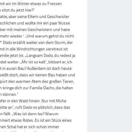
amit wir im Winter etwas zu Fressen
sitzt du jetzt hier?“
tte, aber seine Eltern und Geschwister
schlichen und wollte mir ein paar Nüsse
 lieber mit meinen Geschwistern und habe
t mehr wieder.“ „Und warum gehst du nicht
?“ Dodo erzählt weiter von dem Sturm, der
 in alle Windrichtungen verstreut ist
milie jetzt ist. „Langsam Dodo, du redest ja
t weiter. „Mir ist so kalt“, bibbert er, ich
t in euren Bau? Außerdem ist doch heute
 weißt doch, dass wir keinen Bau haben und
spürt den warmen Atem des großen Tieren,
bringe dich zur Familie Dachs, die halten
en können.“
efer in den Wald hinein. Nur mit Mühe
itte an“, ruft Dodo so plötzlich, dass das
 fällt. „Was ist denn los? Warum
mmert etwas Rotes. Es ist ein Stück eines
inen Schal hat er sich schon immer