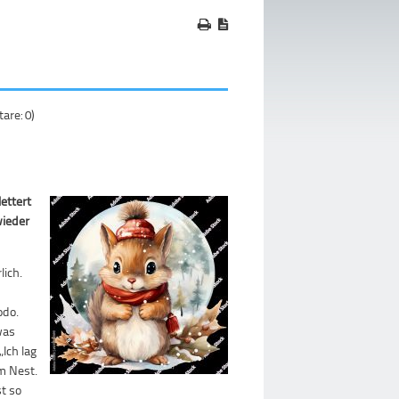
re: 0)
1
ettert
wieder
lich.
odo.
was
„Ich lag
m Nest.
t so