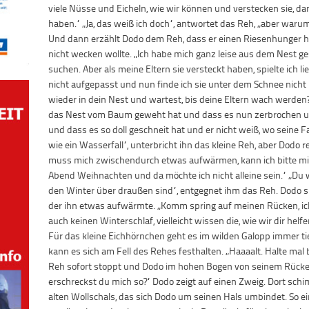
viele Nüsse und Eicheln, wie wir können und verstecken sie, d
haben.“ „Ja, das weiß ich doch“, antwortet das Reh, „aber warum 
Und dann erzählt Dodo dem Reh, dass er einen Riesenhunger ha
nicht wecken wollte. „Ich habe mich ganz leise aus dem Nest ge
suchen. Aber als meine Eltern sie versteckt haben, spielte ich
nicht aufgepasst und nun finde ich sie unter dem Schnee nich
wieder in dein Nest und wartest, bis deine Eltern wach werden
das Nest vom Baum geweht hat und dass es nun zerbrochen und
und dass es so doll geschneit hat und er nicht weiß, wo seine Fa
wie ein Wasserfall“, unterbricht ihn das kleine Reh, aber Dodo rede
muss mich zwischendurch etwas aufwärmen, kann ich bitte mi
Abend Weihnachten und da möchte ich nicht alleine sein.“ „Du
den Winter über draußen sind“, entgegnet ihm das Reh. Dodo 
der ihn etwas aufwärmte. „Komm spring auf meinen Rücken, ich 
auch keinen Winterschlaf, vielleicht wissen die, wie wir dir helf
Für das kleine Eichhörnchen geht es im wilden Galopp immer ti
kann es sich am Fell des Rehes festhalten. „Haaaalt. Halte mal b
Reh sofort stoppt und Dodo im hohen Bogen von seinem Rücken
erschreckst du mich so?“ Dodo zeigt auf einen Zweig. Dort schi
alten Wollschals, das sich Dodo um seinen Hals umbindet. So e