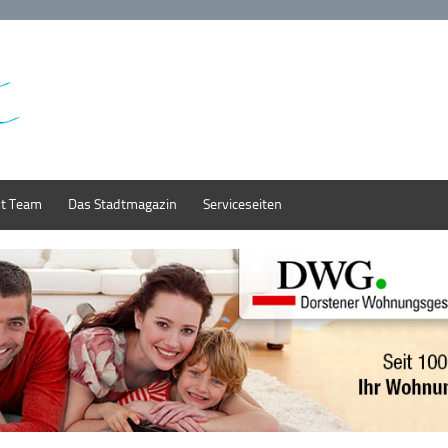
st Team
Das Stadtmagazin
Serviceseiten