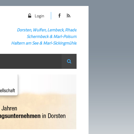
Login
Dorsten, Wulfen, Lembeck, Rhade
Schermbeck
&
Marl-Polsum
Haltern am See & Marl-
Sickingmühle
Suche