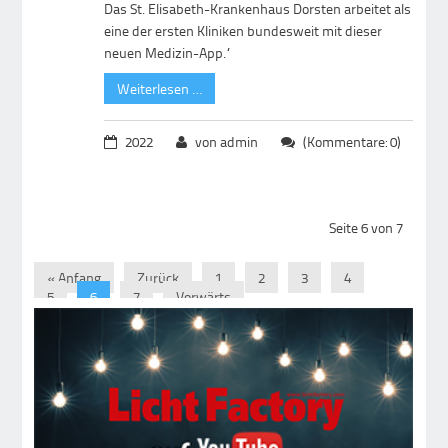
Das St. Elisabeth-Krankenhaus Dorsten arbeitet als
eine der ersten Kliniken bundesweit mit dieser
neuen Medizin-App.“
Weiterlesen …
2022
von admin
(Kommentare: 0)
Seite 6 von 7
« Anfang
Zurück
1
2
3
4
5
6
7
Vorwärts