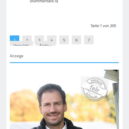
(Kommentare: 0)
Seite 1 von 205
1
2
3
4
5
6
7
Vorwärts
Ende »
Anzeige