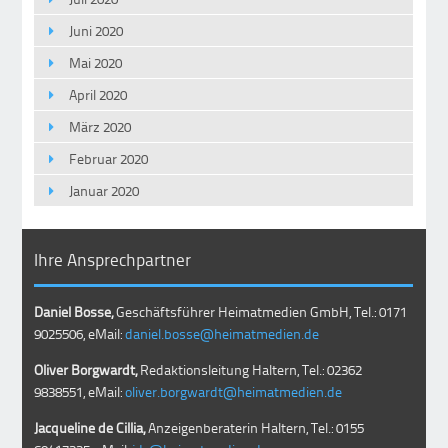
Juni 2020
Mai 2020
April 2020
März 2020
Februar 2020
Januar 2020
Ihre Ansprechpartner
Daniel Bosse,
Geschäftsführer Heimatmedien GmbH, Tel.: 0171
9025506, eMail:
daniel.bosse@heimatmedien.de
Oliver Borgwardt,
Redaktionsleitung Haltern, Tel.: 02362
9838551, eMail:
oliver.borgwardt@heimatmedien.de
Jacqueline de Cillia,
Anzeigenberaterin Haltern, Tel.: 0155