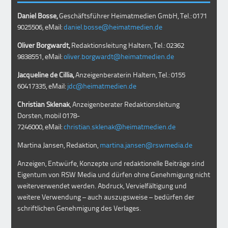
Daniel Bosse,
Geschäftsführer Heimatmedien GmbH, Tel.: 0171
9025506, eMail:
daniel.bosse@heimatmedien.de
Oliver Borgwardt,
Redaktionsleitung Haltern, Tel.: 02362
9838551, eMail:
oliver.borgwardt@heimatmedien.de
Jacqueline de Cillia,
Anzeigenberaterin Haltern, Tel.: 0155
60417335, eMail:
jdc@heimatmedien.de
Christian Sklenak
, Anzeigenberater Redaktionsleitung
Dorsten, mobil
0178-
7246000
, eMail:
christian.sklenak@heimatmedien.de
Martina Jansen, Redaktion,
martina.jansen@rswmedia.de
Anzeigen, Entwürfe, Konzepte und redaktionelle Beiträge sind
Eigentum von RSW Media und dürfen ohne Genehmigung nicht
weiterverwendet werden. Abdruck, Vervielfältigung und
weitere Verwendung – auch auszugsweise – bedürfen der
schriftlichen Genehmigung des Verlages.