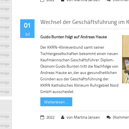
inträge
inträge
Wechsel der Geschäftsführung im 
01
inträge
Jul
inträge
Guido Bunten folgt auf Andreas Hauke
inträge
Der KKRN-Klinikverbund samt seiner
Tochtergesellschaften bekommt einen neuen
inträge
Kaufmännischen Geschäftsführer: Diplom-
inträge
Ökonom Guido Bunten tritt die Nachfolge von
Andreas Hauke an, der aus gesundheitlichen
inträge
Gründen aus der Geschäftsführung der
inträge
KKRN Katholisches Klinikum Ruhrgebiet Nord
GmbH ausscheidet.
inträge
Weiterlesen …
inträge
2022
von Martina Jansen
(Komment
inträge