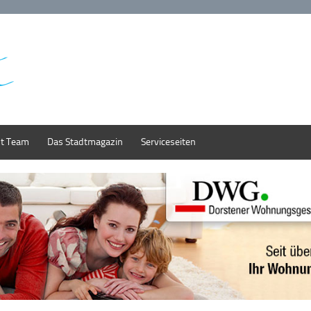
st Team
Das Stadtmagazin
Serviceseiten