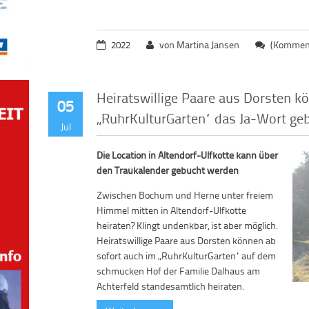
2022
von Martina Jansen
(Komment
Heiratswillige Paare aus Dorsten k
05
„RuhrKulturGarten“ das Ja-Wort ge
Jul
Die Location in Altendorf-Ulfkotte kann über
den Traukalender gebucht werden
Zwischen Bochum und Herne unter freiem
Himmel mitten in Altendorf-Ulfkotte
heiraten? Klingt undenkbar, ist aber möglich.
Heiratswillige Paare aus Dorsten können ab
sofort auch im „RuhrKulturGarten“ auf dem
schmucken Hof der Familie Dalhaus am
Achterfeld standesamtlich heiraten.