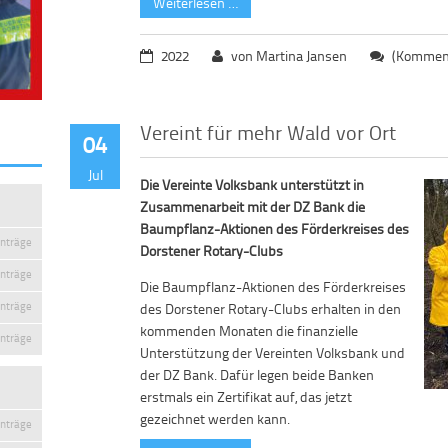
Weiterlesen …
2022
von Martina Jansen
(Komment
Vereint für mehr Wald vor Ort
04
Jul
Die Vereinte Volksbank unterstützt in
Zusammenarbeit mit der DZ Bank die
Baumpflanz-Aktionen des Förderkreises des
inträge
Dorstener Rotary-Clubs
inträge
Die Baumpflanz-Aktionen des Förderkreises
inträge
des Dorstener Rotary-Clubs erhalten in den
kommenden Monaten die finanzielle
inträge
Unterstützung der Vereinten Volksbank und
der DZ Bank. Dafür legen beide Banken
erstmals ein Zertifikat auf, das jetzt
gezeichnet werden kann.
inträge