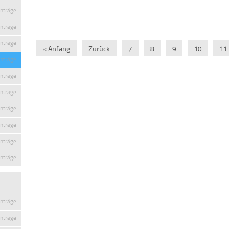
inträge
inträge
inträge
« Anfang
Zurück
7
8
9
10
11
inträge
inträge
inträge
inträge
inträge
inträge
inträge
inträge
inträge