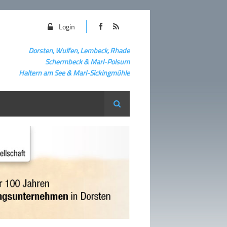
Login
Dorsten, Wulfen, Lembeck, Rhade
Schermbeck
&
Marl-Polsum
Haltern am See & Marl-
Sickingmühle
Suche