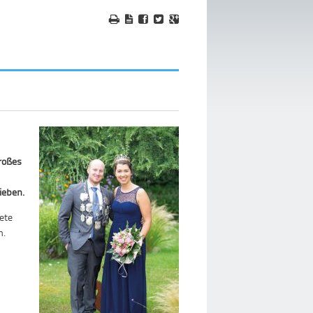
roßes
ieben.
ete
n.