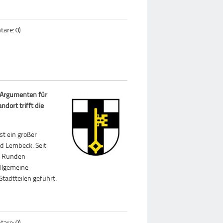
are: 0)
-Argumenten für
dort trifft die
st ein großer
d Lembeck. Seit
en Runden
llgemeine
tadtteilen geführt.
are: 0)