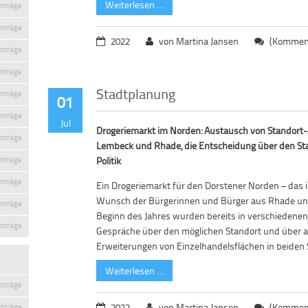
Weiterlesen …
inträge
inträge
2022
von Martina Jansen
(Komment
inträge
inträge
Stadtplanung
inträge
01
inträge
Jul
Drogeriemarkt im Norden: Austausch von Standort
inträge
Lembeck und Rhade, die Entscheidung über den Stan
Politik
inträge
inträge
Ein Drogeriemarkt für den Dorstener Norden – das i
Wunsch der Bürgerinnen und Bürger aus Rhade un
inträge
Beginn des Jahres wurden bereits in verschieden
inträge
Gespräche über den möglichen Standort und über a
Erweiterungen von Einzelhandelsflächen in beiden S
Weiterlesen …
inträge
2022
von Martina Jansen
(Komment
inträge