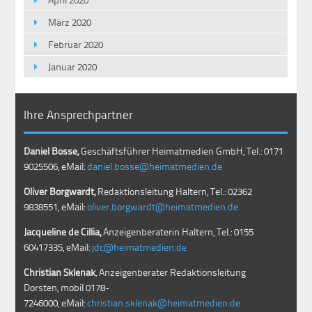
März 2020
Februar 2020
Januar 2020
Ihre Ansprechpartner
Daniel Bosse,
Geschäftsführer Heimatmedien GmbH, Tel.: 0171
9025506, eMail:
daniel.bosse@heimatmedien.de
Oliver Borgwardt,
Redaktionsleitung Haltern, Tel.: 02362
9838551, eMail:
oliver.borgwardt@heimatmedien.de
Jacqueline de Cillia,
Anzeigenberaterin Haltern, Tel.: 0155
60417335, eMail:
jdc@heimatmedien.de
Christian Sklenak
, Anzeigenberater Redaktionsleitung
Dorsten, mobil
0178-
7246000
, eMail:
christian.sklenak@heimatmedien.de