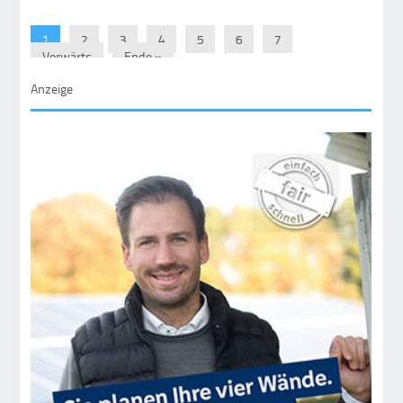
1
2
3
4
5
6
7
Vorwärts
Ende »
Anzeige