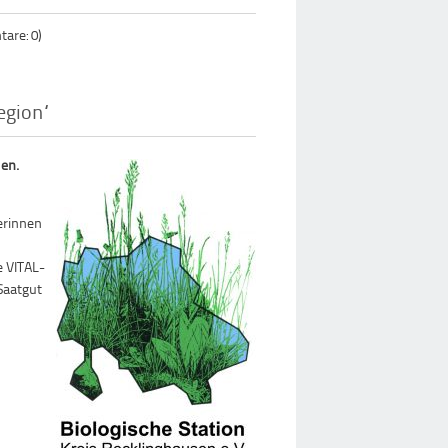
are: 0)
egion“
den.
erinnen
 VITAL-
Saatgut