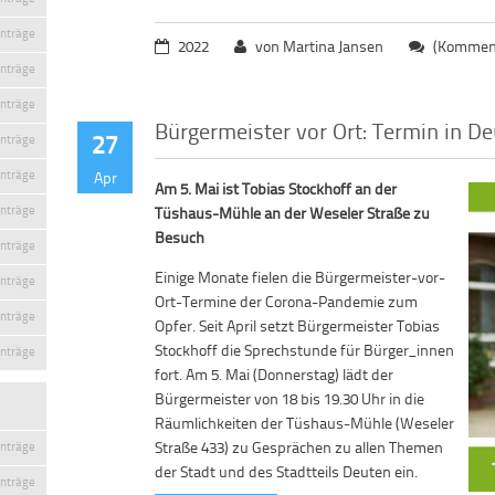
inträge
2022
von Martina Jansen
(Komment
inträge
inträge
Bürgermeister vor Ort: Termin in D
27
inträge
inträge
Apr
Am 5. Mai ist Tobias Stockhoff an der
inträge
Tüshaus-Mühle an der Weseler Straße zu
Besuch
inträge
Einige Monate fielen die Bürgermeister-vor-
inträge
Ort-Termine der Corona-Pandemie zum
inträge
Opfer. Seit April setzt Bürgermeister Tobias
Stockhoff die Sprechstunde für Bürger_innen
inträge
fort. Am 5. Mai (Donnerstag) lädt der
Bürgermeister von 18 bis 19.30 Uhr in die
Räumlichkeiten der Tüshaus-Mühle (Weseler
Straße 433) zu Gesprächen zu allen Themen
inträge
der Stadt und des Stadtteils Deuten ein.
inträge