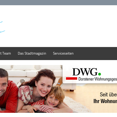
st Team
Das Stadtmagazin
Serviceseiten