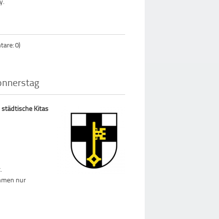
y.
are: 0)
onnerstag
 städtische Kitas
.
ehmen nur