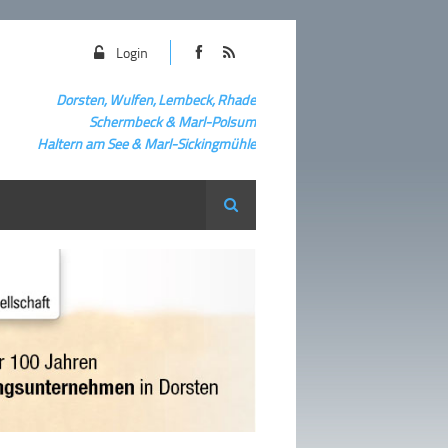
Login
Dorsten, Wulfen, Lembeck, Rhade
Schermbeck
&
Marl-Polsum
Haltern am See & Marl-
Sickingmühle
Suche