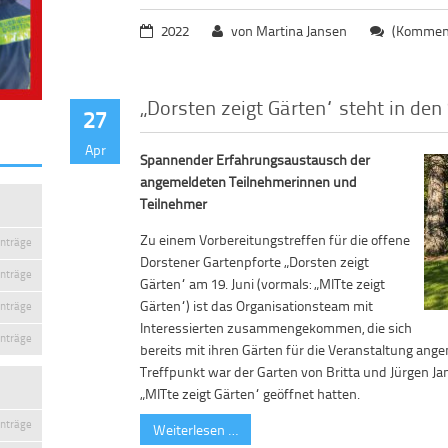
2022
von Martina Jansen
(Komment
„Dorsten zeigt Gärten“ steht in den
27
Apr
Spannender Erfahrungsaustausch der
angemeldeten Teilnehmerinnen und
Teilnehmer
Zu einem Vorbereitungstreffen für die offene
inträge
Dorstener Gartenpforte „Dorsten zeigt
inträge
Gärten“ am 19. Juni (vormals: „MITte zeigt
Gärten“) ist das Organisationsteam mit
inträge
Interessierten zusammengekommen, die sich
inträge
bereits mit ihren Gärten für die Veranstaltung ang
Treffpunkt war der Garten von Britta und Jürgen Jan
„MITte zeigt Gärten“ geöffnet hatten.
inträge
Weiterlesen …