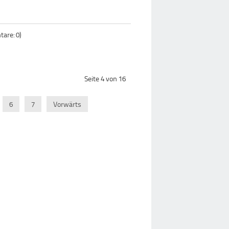
are: 0)
Seite 4 von 16
6
7
Vorwärts