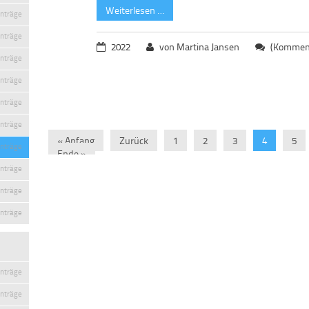
Weiterlesen …
inträge
inträge
2022
von Martina Jansen
(Komment
inträge
inträge
inträge
inträge
« Anfang
Zurück
1
2
3
4
5
inträge
Ende »
inträge
inträge
inträge
inträge
inträge