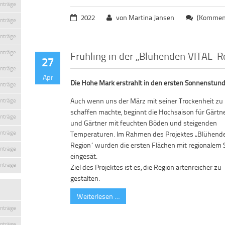
inträge
2022
von Martina Jansen
(Komment
inträge
inträge
inträge
Frühling in der „Blühenden VITAL-R
27
inträge
Apr
Die Hohe Mark erstrahlt in den ersten Sonnenstun
inträge
Auch wenn uns der März mit seiner Trockenheit zu
inträge
schaffen machte, beginnt die Hochsaison für Gärtn
inträge
und Gärtner mit feuchten Böden und steigenden
inträge
Temperaturen. Im Rahmen des Projektes „Blühende
Region“ wurden die ersten Flächen mit regionalem 
inträge
eingesät.
inträge
Ziel des Projektes ist es, die Region artenreicher zu
gestalten.
Weiterlesen …
inträge
inträge