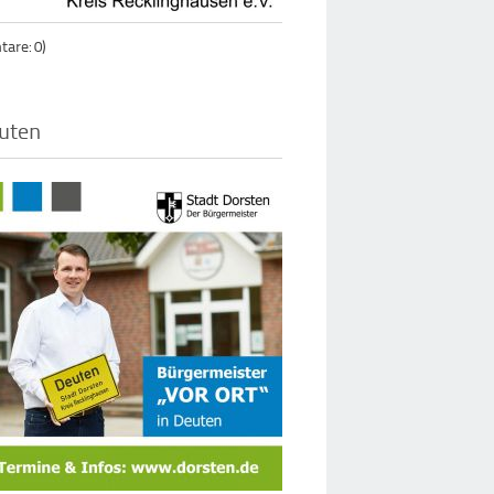
are: 0)
euten