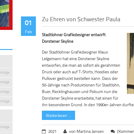
Zu Ehren von Schwester Paula
01
Feb
Stadtlohner Grafikdesigner entwirft
Dorstener Skyline
Der Stadtlohner Grafikdesigner Klaus
Lelgemann hat eine Dorstener Skyline
entworfen, die man ab sofort als gerahmten
Druck oder auch auf T-Shirts, Hoodies oder
inträge
Pullover gedruckt bestellen kann. Dass der
inträge
50-Jährige nach Produktionen für Stadtlohn,
Buer, Recklinghausen und Polsum nun die
inträge
Dorstener Skyline erarbeitete, hat einen für
inträge
ihn besonderen Grund. In den 1990er-Jahren durfte 
Weiterlesen …
inträge
2021
von Martina Jansen
(Komment