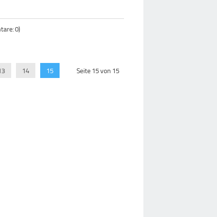
are: 0)
13
14
15
Seite 15 von 15