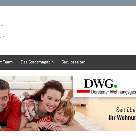
st Team
Das Stadtmagazin
Serviceseiten