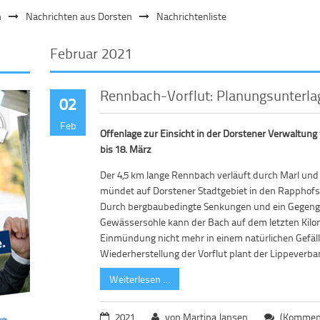
n
Nachrichten aus Dorsten
Nachrichtenliste
Februar 2021
Rennbach-Vorflut: Planungsunterla
02
Feb
Offenlage zur Einsicht in der Dorstener Verwaltung
bis 18. März
Der 4,5 km lange Rennbach verläuft durch Marl un
mündet auf Dorstener Stadtgebiet in den Rapphof
Durch bergbaubedingte Senkungen und ein Gegengef
Gewässersohle kann der Bach auf dem letzten Kilo
Einmündung nicht mehr in einem natürlichen Gefälle
Wiederherstellung der Vorflut plant der Lippever
Weiterlesen …
2021
von Martina Jansen
(Komment