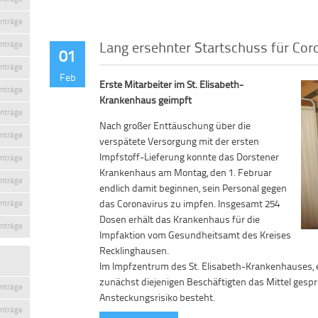
inträge
Lang ersehnter Startschuss für Co
inträge
01
inträge
Feb
Erste Mitarbeiter im St. Elisabeth-
inträge
Krankenhaus geimpft
inträge
Nach großer Enttäuschung über die
inträge
verspätete Versorgung mit der ersten
Impfstoff-Lieferung konnte das Dorstener
inträge
Krankenhaus am Montag, den 1. Februar
inträge
endlich damit beginnen, sein Personal gegen
das Coronavirus zu impfen. Insgesamt 254
inträge
Dosen erhält das Krankenhaus für die
inträge
Impfaktion vom Gesundheitsamt des Kreises
Recklinghausen.
Im Impfzentrum des St. Elisabeth-Krankenhauses,
zunächst diejenigen Beschäftigten das Mittel gespri
inträge
Ansteckungsrisiko besteht.
inträge