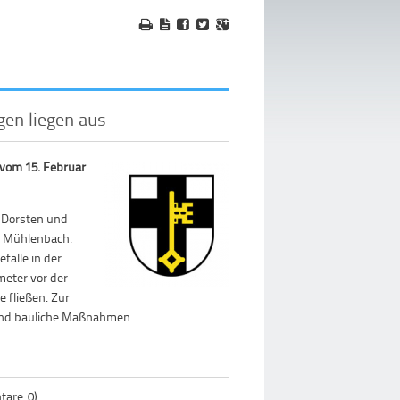
gen liegen aus
 vom 15. Februar
d Dorsten und
s Mühlenbach.
älle in der
meter vor der
 fließen. Zur
band bauliche Maßnahmen.
are: 0)