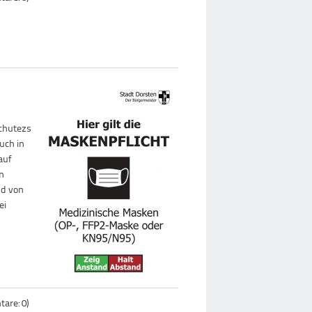
schutezs
uch in
auf
en
nd von
ei
are: 0)