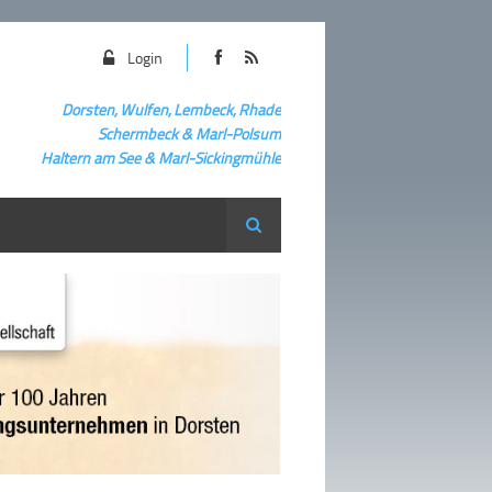
Login
Dorsten, Wulfen, Lembeck, Rhade
Schermbeck
&
Marl-Polsum
Haltern am See & Marl-
Sickingmühle
Suche