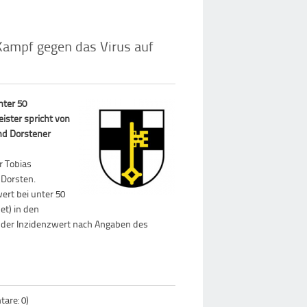
Kampf gegen das Virus auf
nter 50
ister spricht von
nd Dorstener
r Tobias
n Dorsten.
wert bei unter 50
et) in den
 der Inzidenzwert nach Angaben des
are: 0)