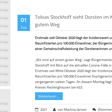
inträge
inträge
Tobias Stockhoff sieht Dorsten im 
inträge
01
gutem Weg
inträge
Feb
inträge
Erstmals seit Oktober 2020 liegt der Inzidenzwert u
inträge
Neuinfizierten pro 100.000 Einwohner, der Bürgerme
einer Gemeinschaftsleistung der Dorstenerinnen u
inträge
inträge
„Wir sind auf einem guten Weg“, sagt Bürgermeiste
Stockhoff mit Blick auf die aktuellen Corona-Fälle i
inträge
Erstmals seit Mitte Oktober 2020 liegt der Inzidenz
inträge
Neuinfizierten pro 100.000 Einwohner (hochgerechn
vergangenen sieben Tagen. An diesem Montag liegt
inträge
Kreises Recklinghausen bei 45,5.
Weiterlesen …
inträge
2021
von Martina Jansen
(Komment
inträge