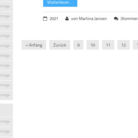
Weiterlesen …
inträge
inträge
2021
von Martina Jansen
(Komment
inträge
inträge
« Anfang
Zurück
9
10
11
12
inträge
inträge
inträge
inträge
inträge
inträge
inträge
inträge