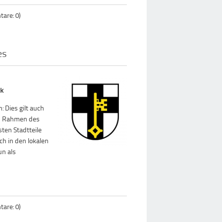
are: 0)
es
ck
Dies gilt auch
im Rahmen des
ten Stadtteile
h in den lokalen
un als
are: 0)