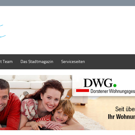
st Team
Das Stadtmagazin
Serviceseiten