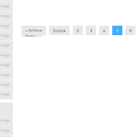
inträge
inträge
inträge
« Anfang
Zurück
2
3
4
5
6
inträge
Ende »
inträge
inträge
inträge
inträge
inträge
inträge
inträge
inträge