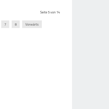
Seite 5 von 14
7
8
Vorwärts