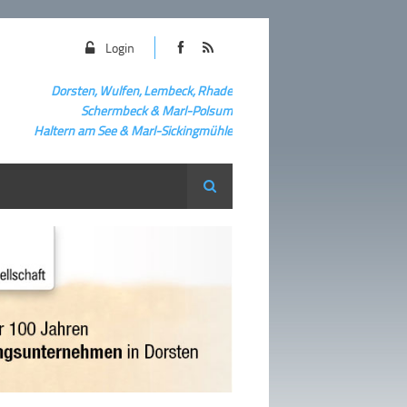
Login
Dorsten, Wulfen, Lembeck, Rhade
Schermbeck
&
Marl-Polsum
Haltern am See & Marl-
Sickingmühle
Suche