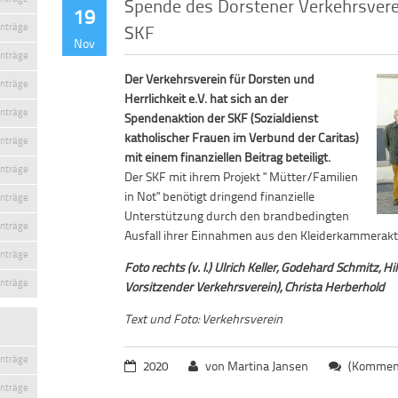
Spende des Dorstener Verkehrsvere
19
SKF
inträge
Nov
inträge
Der Verkehrsverein für Dorsten und
inträge
Herrlichkeit e.V. hat sich an der
inträge
Spendenaktion der SKF (Sozialdienst
katholischer Frauen im Verbund der Caritas)
inträge
mit einem finanziellen Beitrag beteiligt.
inträge
Der SKF mit ihrem Projekt " Mütter/Familien
in Not" benötigt dringend finanzielle
inträge
Unterstützung durch den brandbedingten
inträge
Ausfall ihrer Einnahmen aus den Kleiderkammerakti
inträge
Foto rechts (v. l.) Ulrich Keller, Godehard Schmitz,
inträge
Vorsitzender Verkehrsverein), Christa Herberhold
Text und Foto: Verkehrsverein
inträge
2020
von Martina Jansen
(Komment
inträge