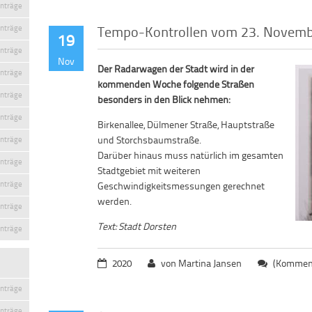
inträge
Tempo-Kontrollen vom 23. Novemb
inträge
19
inträge
Nov
Der Radarwagen der Stadt wird in der
inträge
kommenden Woche folgende Straßen
inträge
besonders in den Blick nehmen:
inträge
Birkenallee, Dülmener Straße, Hauptstraße
und Storchsbaumstraße.
inträge
Darüber hinaus muss natürlich im gesamten
inträge
Stadtgebiet mit weiteren
inträge
Geschwindigkeitsmessungen gerechnet
werden.
inträge
Text: Stadt Dorsten
inträge
2020
von Martina Jansen
(Komment
inträge
inträge