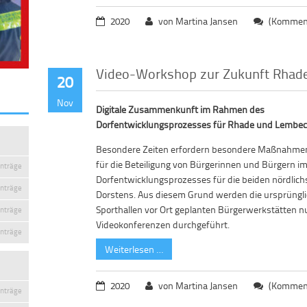
2020
von Martina Jansen
(Komment
Video-Workshop zur Zukunft Rhad
20
Nov
Digitale Zusammenkunft im Rahmen des
Dorfentwicklungsprozesses für Rhade und Lembe
Besondere Zeiten erfordern besondere Maßnahmen: 
für die Beteiligung von Bürgerinnen und Bürgern 
inträge
Dorfentwicklungsprozesses für die beiden nördlichs
inträge
Dorstens. Aus diesem Grund werden die ursprünglic
Sporthallen vor Ort geplanten Bürgerwerkstätten n
inträge
Videokonferenzen durchgeführt.
inträge
Weiterlesen …
2020
von Martina Jansen
(Komment
inträge