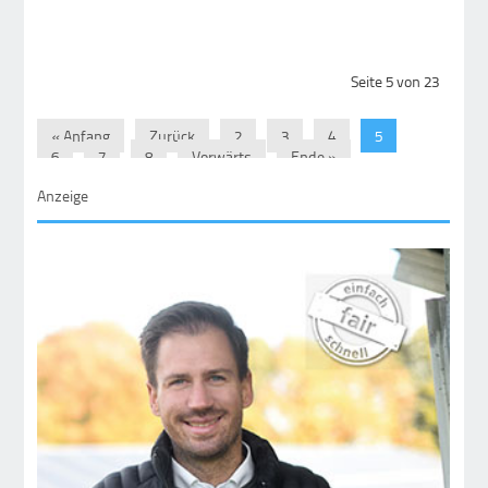
Seite 5 von 23
« Anfang
Zurück
2
3
4
5
6
7
8
Vorwärts
Ende »
Anzeige