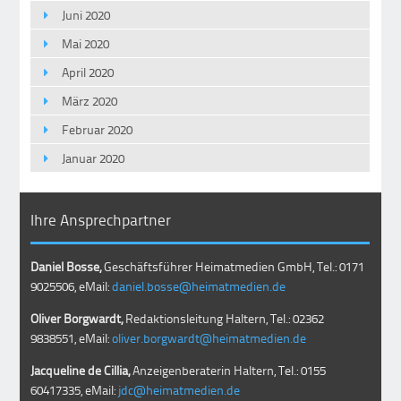
Juni 2020
Mai 2020
April 2020
März 2020
Februar 2020
Januar 2020
Ihre Ansprechpartner
Daniel Bosse,
Geschäftsführer Heimatmedien GmbH, Tel.: 0171
9025506, eMail:
daniel.bosse@heimatmedien.de
Oliver Borgwardt,
Redaktionsleitung Haltern, Tel.: 02362
9838551, eMail:
oliver.borgwardt@heimatmedien.de
Jacqueline de Cillia,
Anzeigenberaterin Haltern, Tel.: 0155
60417335, eMail:
jdc@heimatmedien.de