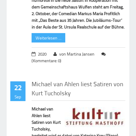
humorvoll in die neue Saison: In Kooperation mit
dem Gemeinschaftshaus Wulfen steht am Freitag,
2. Oktober, der Comedian Markus Maria Profitlich
mit „Das Beste aus 35 Jahren. Die Jubiläums-Tour“
in der Aula der St. Ursula Realschule auf der Bühne.
Weiterlesen …
2020
von Martina Jansen
(Kommentare: 0)
Michael van Ahlen liest Satiren von
22
Kurt Tucholsky
Sep
Michael van
Ahlen liest
Satiren von Kurt
Tucholsky,
begleitet wird er dabei von Katerina Krey (Piano)