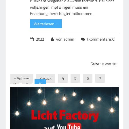
Burkhard Wegener, die Aktion fortführt. Bei nicht
volljährigen Impfwilligen muss ein
Erziehungsberechtigter mitkommen.
Weiterlesen …
2022
von admin
(Kommentare: 0)
Seite 10 von 10
« Anfang
Zurück
4
5
6
7
8
9
10