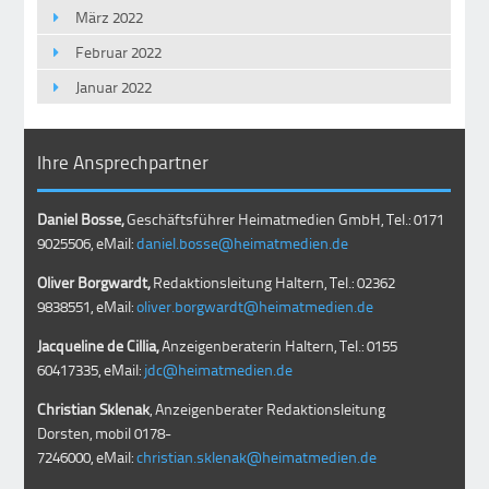
März 2022
Februar 2022
Januar 2022
Ihre Ansprechpartner
Daniel Bosse,
Geschäftsführer Heimatmedien GmbH, Tel.: 0171
9025506, eMail:
daniel.bosse@heimatmedien.de
Oliver Borgwardt,
Redaktionsleitung Haltern, Tel.: 02362
9838551, eMail:
oliver.borgwardt@heimatmedien.de
Jacqueline de Cillia,
Anzeigenberaterin Haltern, Tel.: 0155
60417335, eMail:
jdc@heimatmedien.de
Christian Sklenak
, Anzeigenberater Redaktionsleitung
Dorsten, mobil
0178-
7246000
, eMail:
christian.sklenak@heimatmedien.de