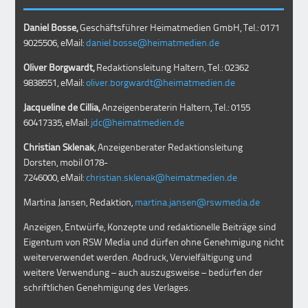
Daniel Bosse,
Geschäftsführer Heimatmedien GmbH, Tel.: 0171
9025506, eMail:
daniel.bosse@heimatmedien.de
Oliver Borgwardt,
Redaktionsleitung Haltern, Tel.: 02362
9838551, eMail:
oliver.borgwardt@heimatmedien.de
Jacqueline de Cillia,
Anzeigenberaterin Haltern, Tel.: 0155
60417335, eMail:
jdc@heimatmedien.de
Christian Sklenak
, Anzeigenberater Redaktionsleitung
Dorsten, mobil
0178-
7246000
, eMail:
christian.sklenak@heimatmedien.de
Martina Jansen, Redaktion,
martina.jansen@rswmedia.de
Anzeigen, Entwürfe, Konzepte und redaktionelle Beiträge sind
Eigentum von RSW Media und dürfen ohne Genehmigung nicht
weiterverwendet werden. Abdruck, Vervielfältigung und
weitere Verwendung – auch auszugsweise – bedürfen der
schriftlichen Genehmigung des Verlages.