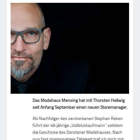
Das Modehaus Mensing hat mit Thorsten Hellwig
seit Anfang September einen neuen Storemanager.
Als Nachfolger des verstorbenen Stephan Reken
führt der 49-jährige „Vollblutkaufmann“ seitdem
die Geschicke des Dorstener Modehauses. Nach
nun fast dreimonatiger Tätigkeit traf ich mich mit