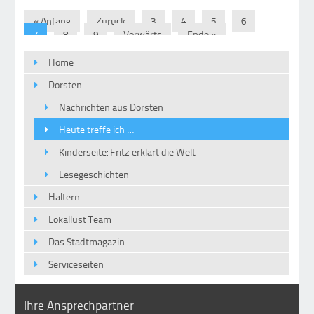
« Anfang
Zurück
3
4
5
6
7
8
9
Vorwärts
Ende »
Home
Dorsten
Nachrichten aus Dorsten
Heute treffe ich …
Kinderseite: Fritz erklärt die Welt
Lesegeschichten
Haltern
Lokallust Team
Das Stadtmagazin
Serviceseiten
Ihre Ansprechpartner